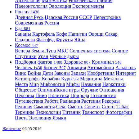
Археология
Математика
Нобелевская премия
Палеонтология
Эволюция
Эксперименты
Россия
1430
Древняя Русь
Царская Россия
СССР
Перестройка
Современная Россия
Еда
881
Бананы
Картофель
Кофе
Напитки
Овощи
Сахар
Сладости
Фастфуд
Фрукты
Яйца
Космос
447
Венера
Земля
Луна
МКС
Солнечная система
Солнце
Спутники
Уран
Чёрные дыры
Подборки фактов
Здоровье
Криминал
1488
907
548
Человек
Бизнес
Авиация
Автомобили
Алкоголь
1430
597
Вино
Война
Дети
Законы
Запахи
Изобретения
Интернет
Катастрофы
Корабли
Курьёзы
Медицина
Металлы
Места
Мир
Мифология
Мифы
Названия
Наркотики
Общество
Олимпийские игры
Оружие
Отношения
Персоны
Пиво
Политика
Природа
Психология
Путешествия
Работа
Радиация
Растения
Рекорды
Религия
Самолёты
Секс
Смерть
Советы
Спорт
Табак
Термины
Технологии
Титаник
Транспорт
Фотографии
Цвета
Эволюция
Языки
Животные
06.05.2016