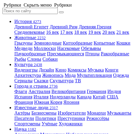
Рубрики
Скрыть меню
Рубрики
История
4273
Древний Египет
Древний Рим
Древняя Греция
Средневековье
16 век
17 век
18 век
19 век
20 век
21 век
Животные
2232
Грызуны
Земноводные
Китообразные
Копытные
Кошки
Медведи
Моллюски
Насекомые
Обезьяны
Паукообразные
Пресмыкающиеся
Птицы
Ракообразные
Рыбы
Слоны
Собаки
Культура
2438
Видеоигры
Дизайн
Кино
Комиксы
Музыка
Книги
Архитектура
Живопись
Мода
Мультипликация
Одежда
Сериалы
Сказки
Скульптура
ТВ
Города и страны
2736
Флаги
Австралия
Великобритания
Германия
Индия
Испания
Италия
Нидерланды
Канада
Китай
США
Франция
Южная Корея
Япония
Известные люди
2317
Актёры
Бизнесмены
Изобретатели
Монархи
Музыканты
Писатели
Политики
Преступники
Режиссёры
Спортсмены
Учёные
Художники
Наука
1182