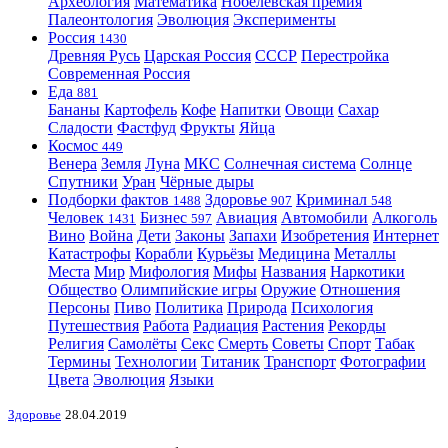
Археология
Математика
Нобелевская премия
Палеонтология
Эволюция
Эксперименты
Россия
1430
Древняя Русь
Царская Россия
СССР
Перестройка
Современная Россия
Еда
881
Бананы
Картофель
Кофе
Напитки
Овощи
Сахар
Сладости
Фастфуд
Фрукты
Яйца
Космос
449
Венера
Земля
Луна
МКС
Солнечная система
Солнце
Спутники
Уран
Чёрные дыры
Подборки фактов
Здоровье
Криминал
1488
907
548
Человек
Бизнес
Авиация
Автомобили
Алкоголь
1431
597
Вино
Война
Дети
Законы
Запахи
Изобретения
Интернет
Катастрофы
Корабли
Курьёзы
Медицина
Металлы
Места
Мир
Мифология
Мифы
Названия
Наркотики
Общество
Олимпийские игры
Оружие
Отношения
Персоны
Пиво
Политика
Природа
Психология
Путешествия
Работа
Радиация
Растения
Рекорды
Религия
Самолёты
Секс
Смерть
Советы
Спорт
Табак
Термины
Технологии
Титаник
Транспорт
Фотографии
Цвета
Эволюция
Языки
Здоровье
28.04.2019