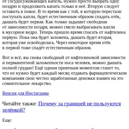
от сосудосуживающих капель, нужно просто выбрать одну
ноздрю и продолжить капать только в неё. Вторую следует
оставить в покое. В то время как с той, в которую перестали
поступать капли, будет естественным образом спадать отёк,
дышать будет первая. Как только задышит свободная
от зависимости ноздря, можно смело выбрасывать капли
в мусорное ведро. Теперь пришло время спасать от нафтизина
первую. Пока она будет заложена, дышать будет вторая,
которая уже освободилась. Через некоторое время отёк
в первой тоже спадёт естественным образом.
Вот и всё, вы снова свободный от нафтизиновой зависимости
и перманентной заложенности носа человек, можно дышать
полной грудью! Ещё одним приятным моментом станет то,
что не нужно будет каждый месяц отдавать фармацевтическим
компаниям свои честно заработанные денежки взамен на это
сомнительное лекарство.
Версия для Инстаграма
Читайте также:
Почему за границей не пользуются
зелёнкой?
Еще: