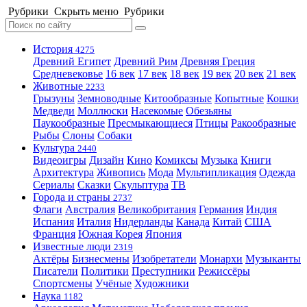
Рубрики
Скрыть меню
Рубрики
История
4275
Древний Египет
Древний Рим
Древняя Греция
Средневековье
16 век
17 век
18 век
19 век
20 век
21 век
Животные
2233
Грызуны
Земноводные
Китообразные
Копытные
Кошки
Медведи
Моллюски
Насекомые
Обезьяны
Паукообразные
Пресмыкающиеся
Птицы
Ракообразные
Рыбы
Слоны
Собаки
Культура
2440
Видеоигры
Дизайн
Кино
Комиксы
Музыка
Книги
Архитектура
Живопись
Мода
Мультипликация
Одежда
Сериалы
Сказки
Скульптура
ТВ
Города и страны
2737
Флаги
Австралия
Великобритания
Германия
Индия
Испания
Италия
Нидерланды
Канада
Китай
США
Франция
Южная Корея
Япония
Известные люди
2319
Актёры
Бизнесмены
Изобретатели
Монархи
Музыканты
Писатели
Политики
Преступники
Режиссёры
Спортсмены
Учёные
Художники
Наука
1182