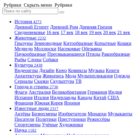
Рубрики
Скрыть меню
Рубрики
История
4273
Древний Египет
Древний Рим
Древняя Греция
Средневековье
16 век
17 век
18 век
19 век
20 век
21 век
Животные
2232
Грызуны
Земноводные
Китообразные
Копытные
Кошки
Медведи
Моллюски
Насекомые
Обезьяны
Паукообразные
Пресмыкающиеся
Птицы
Ракообразные
Рыбы
Слоны
Собаки
Культура
2438
Видеоигры
Дизайн
Кино
Комиксы
Музыка
Книги
Архитектура
Живопись
Мода
Мультипликация
Одежда
Сериалы
Сказки
Скульптура
ТВ
Города и страны
2736
Флаги
Австралия
Великобритания
Германия
Индия
Испания
Италия
Нидерланды
Канада
Китай
США
Франция
Южная Корея
Япония
Известные люди
2317
Актёры
Бизнесмены
Изобретатели
Монархи
Музыканты
Писатели
Политики
Преступники
Режиссёры
Спортсмены
Учёные
Художники
Наука
1182