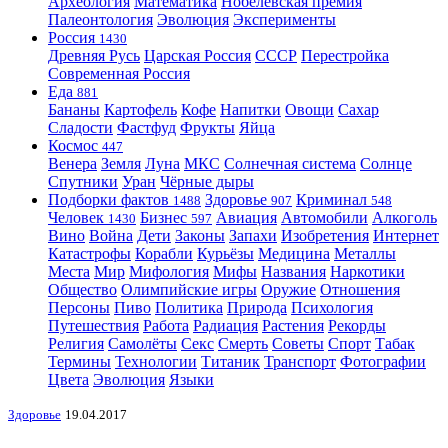
Археология
Математика
Нобелевская премия
Палеонтология
Эволюция
Эксперименты
Россия
1430
Древняя Русь
Царская Россия
СССР
Перестройка
Современная Россия
Еда
881
Бананы
Картофель
Кофе
Напитки
Овощи
Сахар
Сладости
Фастфуд
Фрукты
Яйца
Космос
447
Венера
Земля
Луна
МКС
Солнечная система
Солнце
Спутники
Уран
Чёрные дыры
Подборки фактов
Здоровье
Криминал
1488
907
548
Человек
Бизнес
Авиация
Автомобили
Алкоголь
1430
597
Вино
Война
Дети
Законы
Запахи
Изобретения
Интернет
Катастрофы
Корабли
Курьёзы
Медицина
Металлы
Места
Мир
Мифология
Мифы
Названия
Наркотики
Общество
Олимпийские игры
Оружие
Отношения
Персоны
Пиво
Политика
Природа
Психология
Путешествия
Работа
Радиация
Растения
Рекорды
Религия
Самолёты
Секс
Смерть
Советы
Спорт
Табак
Термины
Технологии
Титаник
Транспорт
Фотографии
Цвета
Эволюция
Языки
Здоровье
19.04.2017