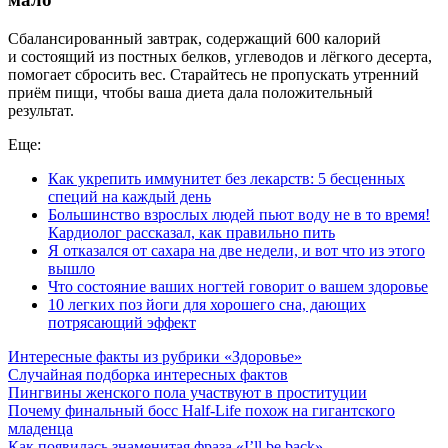
Сбалансированный завтрак, содержащий 600 калорий
и состоящий из постных белков, углеводов и лёгкого десерта,
помогает сбросить вес. Старайтесь не пропускать утренний
приём пищи, чтобы ваша диета дала положительный
результат.
Еще:
Как укрепить иммунитет без лекарств: 5 бесценных
специй на каждый день
Большинство взрослых людей пьют воду не в то время!
Кардиолог рассказал, как правильно пить
Я отказался от сахара на две недели, и вот что из этого
вышло
Что состояние ваших ногтей говорит о вашем здоровье
10 легких поз йоги для хорошего сна, дающих
потрясающий эффект
Интересные факты из рубрики «Здоровье»
Случайная подборка интересных фактов
Пингвины женского пола участвуют в проституции
Почему финальный босс Half-Life похож на гигантского
младенца
Как появилась знаменитая фраза «I’ll be back»