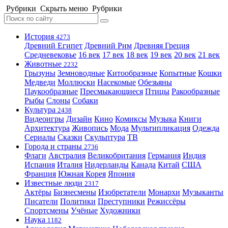
Рубрики
Скрыть меню
Рубрики
История
4273
Древний Египет
Древний Рим
Древняя Греция
Средневековье
16 век
17 век
18 век
19 век
20 век
21 век
Животные
2232
Грызуны
Земноводные
Китообразные
Копытные
Кошки
Медведи
Моллюски
Насекомые
Обезьяны
Паукообразные
Пресмыкающиеся
Птицы
Ракообразные
Рыбы
Слоны
Собаки
Культура
2438
Видеоигры
Дизайн
Кино
Комиксы
Музыка
Книги
Архитектура
Живопись
Мода
Мультипликация
Одежда
Сериалы
Сказки
Скульптура
ТВ
Города и страны
2736
Флаги
Австралия
Великобритания
Германия
Индия
Испания
Италия
Нидерланды
Канада
Китай
США
Франция
Южная Корея
Япония
Известные люди
2317
Актёры
Бизнесмены
Изобретатели
Монархи
Музыканты
Писатели
Политики
Преступники
Режиссёры
Спортсмены
Учёные
Художники
Наука
1182