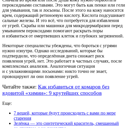
пероксидными составами. Это могут быть как пенки или гели
для умывания, так и лосьоны. После этого на кожу наносится
крем, содержащий ретиноевую кислоту. Кислота подсушивает
сальные железы. И это всё, что потребуется для избавления
от угрей. Скрабы или машинки для микродермабразии перед
умыванием пероксидами помогают раскрыть поры
и избавиться от омертвевших клеток и глубоких загрязнений.
Некоторые специалисты убеждены, что бороться с угрями
нужно изнутри. Однако исследований, которые бы
подтвердили, что определённая диета снижает риск
появления угрей, нет. Это работает в частных случаях, после
комплексных анализов. Аналогичная ситуация
и с увлажняющими лосьонами: никто точно не знает,
провоцируют ли они появление угрей.
Читайте также:
Как избавиться от комаров без
ядовитой «химии»: 9 крутейших способов
Еще:
7 вещей, которые будут происходить c вами по мере
старения
Зелёнка — это синтетический краситель, смешанный