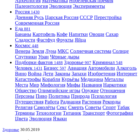
Археология
Математика
Нобелевская премия
Палеонтология
Эволюция
Эксперименты
Россия
1430
Древняя Русь
Царская Россия
СССР
Перестройка
Современная Россия
Еда
881
Бананы
Картофель
Кофе
Напитки
Овощи
Сахар
Сладости
Фастфуд
Фрукты
Яйца
Космос
448
Венера
Земля
Луна
МКС
Солнечная система
Солнце
Спутники
Уран
Чёрные дыры
Подборки фактов
Здоровье
Криминал
1488
907
548
Человек
Бизнес
Авиация
Автомобили
Алкоголь
1431
597
Вино
Война
Дети
Законы
Запахи
Изобретения
Интернет
Катастрофы
Корабли
Курьёзы
Медицина
Металлы
Места
Мир
Мифология
Мифы
Названия
Наркотики
Общество
Олимпийские игры
Оружие
Отношения
Персоны
Пиво
Политика
Природа
Психология
Путешествия
Работа
Радиация
Растения
Рекорды
Религия
Самолёты
Секс
Смерть
Советы
Спорт
Табак
Термины
Технологии
Титаник
Транспорт
Фотографии
Цвета
Эволюция
Языки
Здоровье
30.05.2019