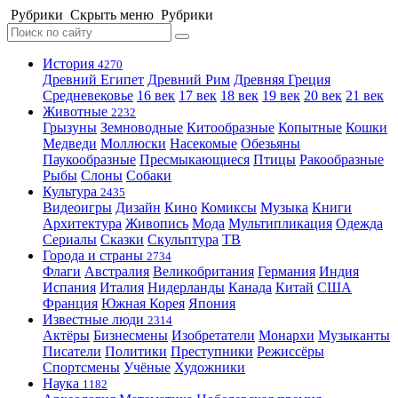
Рубрики
Скрыть меню
Рубрики
История
4270
Древний Египет
Древний Рим
Древняя Греция
Средневековье
16 век
17 век
18 век
19 век
20 век
21 век
Животные
2232
Грызуны
Земноводные
Китообразные
Копытные
Кошки
Медведи
Моллюски
Насекомые
Обезьяны
Паукообразные
Пресмыкающиеся
Птицы
Ракообразные
Рыбы
Слоны
Собаки
Культура
2435
Видеоигры
Дизайн
Кино
Комиксы
Музыка
Книги
Архитектура
Живопись
Мода
Мультипликация
Одежда
Сериалы
Сказки
Скульптура
ТВ
Города и страны
2734
Флаги
Австралия
Великобритания
Германия
Индия
Испания
Италия
Нидерланды
Канада
Китай
США
Франция
Южная Корея
Япония
Известные люди
2314
Актёры
Бизнесмены
Изобретатели
Монархи
Музыканты
Писатели
Политики
Преступники
Режиссёры
Спортсмены
Учёные
Художники
Наука
1182