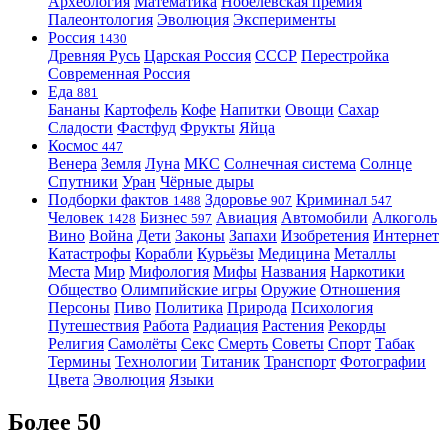
Археология
Математика
Нобелевская премия
Палеонтология
Эволюция
Эксперименты
Россия
1430
Древняя Русь
Царская Россия
СССР
Перестройка
Современная Россия
Еда
881
Бананы
Картофель
Кофе
Напитки
Овощи
Сахар
Сладости
Фастфуд
Фрукты
Яйца
Космос
447
Венера
Земля
Луна
МКС
Солнечная система
Солнце
Спутники
Уран
Чёрные дыры
Подборки фактов
Здоровье
Криминал
1488
907
547
Человек
Бизнес
Авиация
Автомобили
Алкоголь
1428
597
Вино
Война
Дети
Законы
Запахи
Изобретения
Интернет
Катастрофы
Корабли
Курьёзы
Медицина
Металлы
Места
Мир
Мифология
Мифы
Названия
Наркотики
Общество
Олимпийские игры
Оружие
Отношения
Персоны
Пиво
Политика
Природа
Психология
Путешествия
Работа
Радиация
Растения
Рекорды
Религия
Самолёты
Секс
Смерть
Советы
Спорт
Табак
Термины
Технологии
Титаник
Транспорт
Фотографии
Цвета
Эволюция
Языки
Более 50