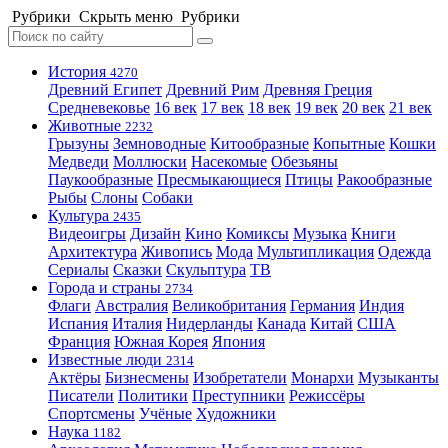
Рубрики
Скрыть меню
Рубрики
История
4270
Древний Египет
Древний Рим
Древняя Греция
Средневековье
16 век
17 век
18 век
19 век
20 век
21 век
Животные
2232
Грызуны
Земноводные
Китообразные
Копытные
Кошки
Медведи
Моллюски
Насекомые
Обезьяны
Паукообразные
Пресмыкающиеся
Птицы
Ракообразные
Рыбы
Слоны
Собаки
Культура
2435
Видеоигры
Дизайн
Кино
Комиксы
Музыка
Книги
Архитектура
Живопись
Мода
Мультипликация
Одежда
Сериалы
Сказки
Скульптура
ТВ
Города и страны
2734
Флаги
Австралия
Великобритания
Германия
Индия
Испания
Италия
Нидерланды
Канада
Китай
США
Франция
Южная Корея
Япония
Известные люди
2314
Актёры
Бизнесмены
Изобретатели
Монархи
Музыканты
Писатели
Политики
Преступники
Режиссёры
Спортсмены
Учёные
Художники
Наука
1182