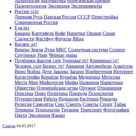
Археология
Математика
Нобелевская премия
Палеонтология
Эволюция
Эксперименты
Россия
1430
Древняя Русь
Царская Россия
СССР
Перестройка
Современная Россия
Еда
881
Бананы
Картофель
Кофе
Напитки
Овощи
Сахар
Сладости
Фастфуд
Фрукты
Яйца
Космос
447
Венера
Земля
Луна
МКС
Солнечная система
Солнце
Спутники
Уран
Чёрные дыры
Подборки фактов
Здоровье
Криминал
1488
907
547
Человек
Бизнес
Авиация
Автомобили
Алкоголь
1428
597
Вино
Война
Дети
Законы
Запахи
Изобретения
Интернет
Катастрофы
Корабли
Курьёзы
Медицина
Металлы
Места
Мир
Мифология
Мифы
Названия
Наркотики
Общество
Олимпийские игры
Оружие
Отношения
Персоны
Пиво
Политика
Природа
Психология
Путешествия
Работа
Радиация
Растения
Рекорды
Религия
Самолёты
Секс
Смерть
Советы
Спорт
Табак
Термины
Технологии
Титаник
Транспорт
Фотографии
Цвета
Эволюция
Языки
Советы
04.03.2017