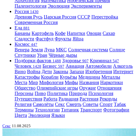
Археология
Математика
Нобелевская премия
Палеонтология
Эволюция
Эксперименты
Россия
1430
Древняя Русь
Царская Россия
СССР
Перестройка
Современная Россия
Еда
881
Бананы
Картофель
Кофе
Напитки
Овощи
Сахар
Сладости
Фастфуд
Фрукты
Яйца
Космос
447
Венера
Земля
Луна
МКС
Солнечная система
Солнце
Спутники
Уран
Чёрные дыры
Подборки фактов
Здоровье
Криминал
1488
907
547
Человек
Бизнес
Авиация
Автомобили
Алкоголь
1428
597
Вино
Война
Дети
Законы
Запахи
Изобретения
Интернет
Катастрофы
Корабли
Курьёзы
Медицина
Металлы
Места
Мир
Мифология
Мифы
Названия
Наркотики
Общество
Олимпийские игры
Оружие
Отношения
Персоны
Пиво
Политика
Природа
Психология
Путешествия
Работа
Радиация
Растения
Рекорды
Религия
Самолёты
Секс
Смерть
Советы
Спорт
Табак
Термины
Технологии
Титаник
Транспорт
Фотографии
Цвета
Эволюция
Языки
Секс
11.08.2025