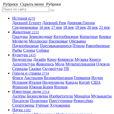
Рубрики
Скрыть меню
Рубрики
История
4270
Древний Египет
Древний Рим
Древняя Греция
Средневековье
16 век
17 век
18 век
19 век
20 век
21 век
Животные
2232
Грызуны
Земноводные
Китообразные
Копытные
Кошки
Медведи
Моллюски
Насекомые
Обезьяны
Паукообразные
Пресмыкающиеся
Птицы
Ракообразные
Рыбы
Слоны
Собаки
Культура
2435
Видеоигры
Дизайн
Кино
Комиксы
Музыка
Книги
Архитектура
Живопись
Мода
Мультипликация
Одежда
Сериалы
Сказки
Скульптура
ТВ
Города и страны
2734
Флаги
Австралия
Великобритания
Германия
Индия
Испания
Италия
Нидерланды
Канада
Китай
США
Франция
Южная Корея
Япония
Известные люди
2314
Актёры
Бизнесмены
Изобретатели
Монархи
Музыканты
Писатели
Политики
Преступники
Режиссёры
Спортсмены
Учёные
Художники
Наука
1182