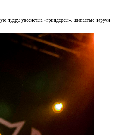
лую пудру, увесистые «гриндерсы», шипастые наручи