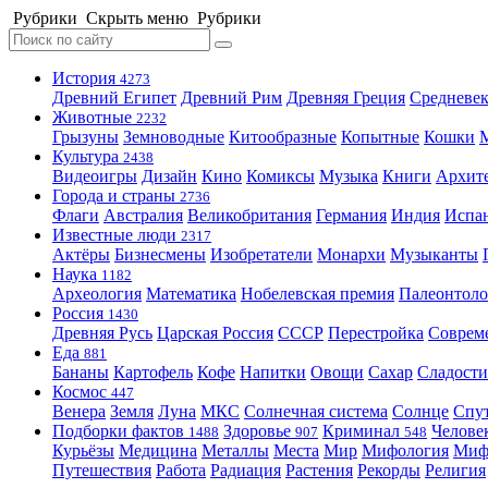
Рубрики
Скрыть меню
Рубрики
История
4273
Древний Египет
Древний Рим
Древняя Греция
Средневек
Животные
2232
Грызуны
Земноводные
Китообразные
Копытные
Кошки
Культура
2438
Видеоигры
Дизайн
Кино
Комиксы
Музыка
Книги
Архит
Города и страны
2736
Флаги
Австралия
Великобритания
Германия
Индия
Испа
Известные люди
2317
Актёры
Бизнесмены
Изобретатели
Монархи
Музыканты
Наука
1182
Археология
Математика
Нобелевская премия
Палеонтоло
Россия
1430
Древняя Русь
Царская Россия
СССР
Перестройка
Соврем
Еда
881
Бананы
Картофель
Кофе
Напитки
Овощи
Сахар
Сладости
Космос
447
Венера
Земля
Луна
МКС
Солнечная система
Солнце
Спу
Подборки фактов
Здоровье
Криминал
Челове
1488
907
548
Курьёзы
Медицина
Металлы
Места
Мир
Мифология
Ми
Путешествия
Работа
Радиация
Растения
Рекорды
Религия