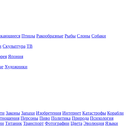
ыкающиеся
Птицы
Ракообразные
Рыбы
Слоны
Собаки
и
Скульптура
ТВ
рея
Япония
ые
Художники
ти
Законы
Запахи
Изобретения
Интернет
Катастрофы
Корабли
тношения
Персоны
Пиво
Политика
Природа
Психология
ии
Титаник
Транспорт
Фотографии
Цвета
Эволюция
Языки