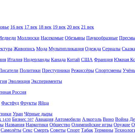
овье
16 век
17 век
18 век
19 век
20 век
21 век
Медведи
Моллюски
Насекомые
Обезьяны
Паукообразные
Пресм
ектура
Живопись
Мода
Мультипликация
Одежда
Сериалы
Сказк
ния
Италия
Нидерланды
Канада
Китай
США
Франция
Южная Ко
Писатели
Политики
Преступники
Режиссёры
Спортсмены
Учён
гия
Эволюция
Эксперименты
енная Россия
Фастфуд
Фрукты
Яйца
тники
Уран
Чёрные дыры
к
Бизнес
Авиация
Автомобили
Алкоголь
Вино
Война
Де
1430
597
фы
Названия
Наркотики
Общество
Олимпийские игры
Оружие
О
Самолёты
Секс
Смерть
Советы
Спорт
Табак
Термины
Технолог