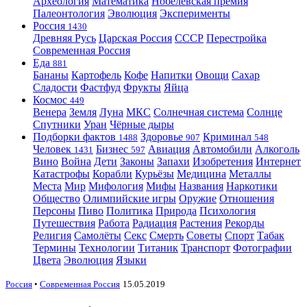
Археология
Математика
Нобелевская премия
Палеонтология
Эволюция
Эксперименты
Россия
1430
Древняя Русь
Царская Россия
СССР
Перестройка
Современная Россия
Еда
881
Бананы
Картофель
Кофе
Напитки
Овощи
Сахар
Сладости
Фастфуд
Фрукты
Яйца
Космос
449
Венера
Земля
Луна
МКС
Солнечная система
Солнце
Спутники
Уран
Чёрные дыры
Подборки фактов
Здоровье
Криминал
1488
907
548
Человек
Бизнес
Авиация
Автомобили
Алкоголь
1431
597
Вино
Война
Дети
Законы
Запахи
Изобретения
Интернет
Катастрофы
Корабли
Курьёзы
Медицина
Металлы
Места
Мир
Мифология
Мифы
Названия
Наркотики
Общество
Олимпийские игры
Оружие
Отношения
Персоны
Пиво
Политика
Природа
Психология
Путешествия
Работа
Радиация
Растения
Рекорды
Религия
Самолёты
Секс
Смерть
Советы
Спорт
Табак
Термины
Технологии
Титаник
Транспорт
Фотографии
Цвета
Эволюция
Языки
Россия
•
Современная Россия
15.05.2019