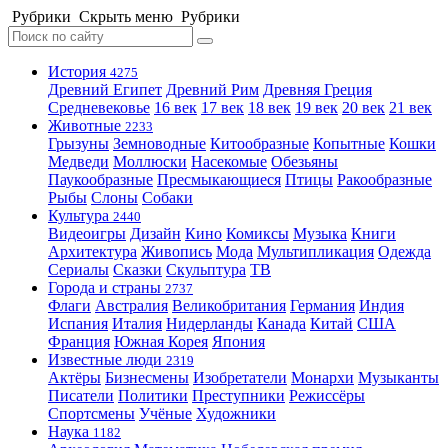
Рубрики
Скрыть меню
Рубрики
История
4275
Древний Египет
Древний Рим
Древняя Греция
Средневековье
16 век
17 век
18 век
19 век
20 век
21 век
Животные
2233
Грызуны
Земноводные
Китообразные
Копытные
Кошки
Медведи
Моллюски
Насекомые
Обезьяны
Паукообразные
Пресмыкающиеся
Птицы
Ракообразные
Рыбы
Слоны
Собаки
Культура
2440
Видеоигры
Дизайн
Кино
Комиксы
Музыка
Книги
Архитектура
Живопись
Мода
Мультипликация
Одежда
Сериалы
Сказки
Скульптура
ТВ
Города и страны
2737
Флаги
Австралия
Великобритания
Германия
Индия
Испания
Италия
Нидерланды
Канада
Китай
США
Франция
Южная Корея
Япония
Известные люди
2319
Актёры
Бизнесмены
Изобретатели
Монархи
Музыканты
Писатели
Политики
Преступники
Режиссёры
Спортсмены
Учёные
Художники
Наука
1182