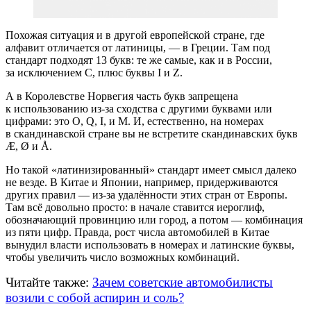
Похожая ситуация и в другой европейской стране, где
алфавит отличается от латиницы, — в Греции. Там под
стандарт подходят 13 букв: те же самые, как и в России,
за исключением С, плюс буквы I и Z.
А в Королевстве Норвегия часть букв запрещена
к использованию
из-за
сходства с другими буквами или
цифрами: это O, Q, I, и M. И, естественно, на номерах
в скандинавской стране вы не встретите скандинавских букв
Æ, Ø и Å.
Но такой «латинизированный» стандарт имеет смысл далеко
не везде. В Китае и Японии, например, придерживаются
других правил —
из-за
удалённости этих стран от Европы.
Там всё довольно просто: в начале ставится иероглиф,
обозначающий провинцию или город, а потом — комбинация
из пяти цифр. Правда, рост числа автомобилей в Китае
вынудил власти использовать в номерах и латинские буквы,
чтобы увеличить число возможных комбинаций.
Читайте также:
Зачем советские автомобилисты
возили с собой аспирин и соль?