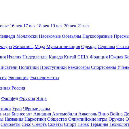
овье
16 век
17 век
18 век
19 век
20 век
21 век
Медведи
Моллюски
Насекомые
Обезьяны
Паукообразные
Пресм
ектура
Живопись
Мода
Мультипликация
Одежда
Сериалы
Сказк
ния
Италия
Нидерланды
Канада
Китай
США
Франция
Южная Ко
Писатели
Политики
Преступники
Режиссёры
Спортсмены
Учён
гия
Эволюция
Эксперименты
енная Россия
Фастфуд
Фрукты
Яйца
тники
Уран
Чёрные дыры
к
Бизнес
Авиация
Автомобили
Алкоголь
Вино
Война
Де
1428
597
фы
Названия
Наркотики
Общество
Олимпийские игры
Оружие
О
Самолёты
Секс
Смерть
Советы
Спорт
Табак
Термины
Технолог