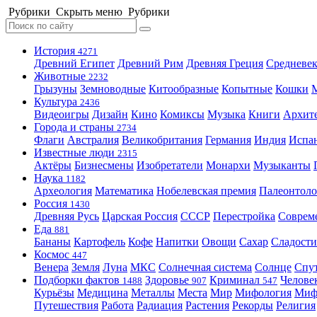
Рубрики
Скрыть меню
Рубрики
История
4271
Древний Египет
Древний Рим
Древняя Греция
Средневек
Животные
2232
Грызуны
Земноводные
Китообразные
Копытные
Кошки
Культура
2436
Видеоигры
Дизайн
Кино
Комиксы
Музыка
Книги
Архит
Города и страны
2734
Флаги
Австралия
Великобритания
Германия
Индия
Испа
Известные люди
2315
Актёры
Бизнесмены
Изобретатели
Монархи
Музыканты
Наука
1182
Археология
Математика
Нобелевская премия
Палеонтоло
Россия
1430
Древняя Русь
Царская Россия
СССР
Перестройка
Соврем
Еда
881
Бананы
Картофель
Кофе
Напитки
Овощи
Сахар
Сладости
Космос
447
Венера
Земля
Луна
МКС
Солнечная система
Солнце
Спу
Подборки фактов
Здоровье
Криминал
Челове
1488
907
547
Курьёзы
Медицина
Металлы
Места
Мир
Мифология
Ми
Путешествия
Работа
Радиация
Растения
Рекорды
Религия