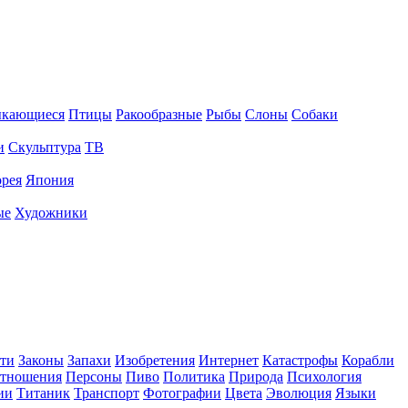
ыкающиеся
Птицы
Ракообразные
Рыбы
Слоны
Собаки
и
Скульптура
ТВ
рея
Япония
ые
Художники
ти
Законы
Запахи
Изобретения
Интернет
Катастрофы
Корабли
тношения
Персоны
Пиво
Политика
Природа
Психология
ии
Титаник
Транспорт
Фотографии
Цвета
Эволюция
Языки