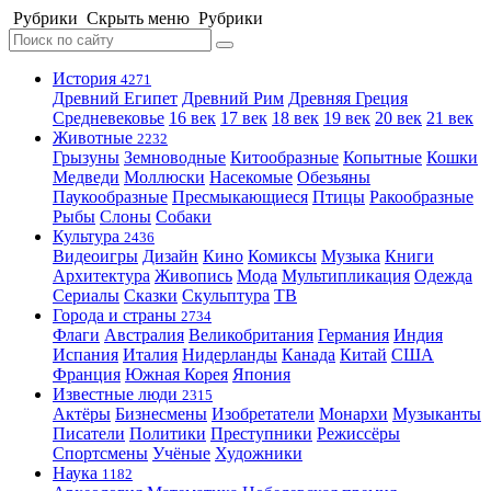
Рубрики
Скрыть меню
Рубрики
История
4271
Древний Египет
Древний Рим
Древняя Греция
Средневековье
16 век
17 век
18 век
19 век
20 век
21 век
Животные
2232
Грызуны
Земноводные
Китообразные
Копытные
Кошки
Медведи
Моллюски
Насекомые
Обезьяны
Паукообразные
Пресмыкающиеся
Птицы
Ракообразные
Рыбы
Слоны
Собаки
Культура
2436
Видеоигры
Дизайн
Кино
Комиксы
Музыка
Книги
Архитектура
Живопись
Мода
Мультипликация
Одежда
Сериалы
Сказки
Скульптура
ТВ
Города и страны
2734
Флаги
Австралия
Великобритания
Германия
Индия
Испания
Италия
Нидерланды
Канада
Китай
США
Франция
Южная Корея
Япония
Известные люди
2315
Актёры
Бизнесмены
Изобретатели
Монархи
Музыканты
Писатели
Политики
Преступники
Режиссёры
Спортсмены
Учёные
Художники
Наука
1182