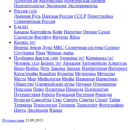
Археология
Математика
Нобелевская премия
Палеонтология
Эволюция
Эксперименты
Россия
1430
Древняя Русь
Царская Россия
СССР
Перестройка
Современная Россия
Еда
881
Бананы
Картофель
Кофе
Напитки
Овощи
Сахар
Сладости
Фастфуд
Фрукты
Яйца
Космос
447
Венера
Земля
Луна
МКС
Солнечная система
Солнце
Спутники
Уран
Чёрные дыры
Подборки фактов
Здоровье
Криминал
1488
907
547
Человек
Бизнес
Авиация
Автомобили
Алкоголь
1428
597
Вино
Война
Дети
Законы
Запахи
Изобретения
Интернет
Катастрофы
Корабли
Курьёзы
Медицина
Металлы
Места
Мир
Мифология
Мифы
Названия
Наркотики
Общество
Олимпийские игры
Оружие
Отношения
Персоны
Пиво
Политика
Природа
Психология
Путешествия
Работа
Радиация
Растения
Рекорды
Религия
Самолёты
Секс
Смерть
Советы
Спорт
Табак
Термины
Технологии
Титаник
Транспорт
Фотографии
Цвета
Эволюция
Языки
Путешествия
23.09.2015