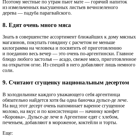
Поэтому местные по утрам пьют мате — горячий напиток
из измельченных высушенных листьев вечнозеленого
дерева — падуба парагвайского.
8. Едят очень много мяса
Знать в совершенстве ассортимент ближайших к дому мясных
магазинов, покупать говядину с расчетом не меньше
килограмма на человека и посвятить её приготовлению
и поеданию весь вечер — это очень по-аргентински. Главное
блюдо любого застолья — асадо, свежее мясо, приготовленное
на открытом огне. Из специй в него добавляют лишь немного
соли.
9. Считают сгущенку национальным десертом
В холодильнике каждого уважающего себя аргентинца
обязательно найдется хотя бы одна баночка дульсе-де лече.
На вид этот десерт очень напоминает вареное сгущенное
молоко, на вкус и по консистенции — начинку конфет
«Коровка». Дульсе-де лече в Аргентине едят с хлебом,
печеньем, добавляют в мороженое, коктейли и торты.
Еще: