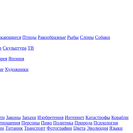
ыкающиеся
Птицы
Ракообразные
Рыбы
Слоны
Собаки
и
Скульптура
ТВ
рея
Япония
ые
Художники
ти
Законы
Запахи
Изобретения
Интернет
Катастрофы
Корабли
тношения
Персоны
Пиво
Политика
Природа
Психология
ии
Титаник
Транспорт
Фотографии
Цвета
Эволюция
Языки