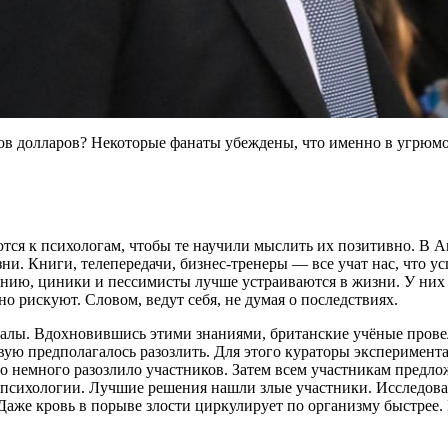
нов долларов? Некоторые фанаты убеждены, что именно в угрюмо
тся к психологам, чтобы те научили мыслить их позитивно. В 
зни. Книги, телепередачи,
бизнес-тренеры
— все учат нас, что у
нию, циники и пессимисты лучше устраиваются в жизни. У них и
о рискуют. Словом, ведут себя, не думая о последствиях.
далы. Вдохновившись этими знаниями, британские учёные прове
вую предполагалось разозлить. Для этого кураторы эксперимента
ьно немного разозлило участников. Затем всем участникам предл
 психологии. Лучшие решения нашли злые участники. Исследоват
Даже кровь в порыве злости циркулирует по организму быстрее.