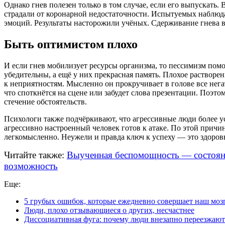
Однако гнев полезен только в том случае, если его выпускать
страдали от коронарной недостаточности. Испытуемых наблюда
эмоций. Результаты насторожили учёных. Сдерживание гнева в
Быть оптимистом плохо
И если гнев мобилизует ресурсы организма, то пессимизм пом
убедительны, а ещё у них прекрасная память. Плохое растворе
к неприятностям. Мысленно он прокручивает в голове все нег
что споткнётся на сцене или забудет слова презентации. Поэто
стечение обстоятельств.
Психологи также подчёркивают, что агрессивные люди более у
агрессивно настроенный человек готов к атаке. По этой прич
легкомысленно. Неужели и правда ключ к успеху — это здоро
Читайте также:
Выученная беспомощность — состояние
возможность
Еще:
5 грубых ошибок, которые ежедневно совершает наш моз
Люди, плохо отзывающиеся о других, несчастнее
Диссоциативная фуга: почему люди внезапно переезжают