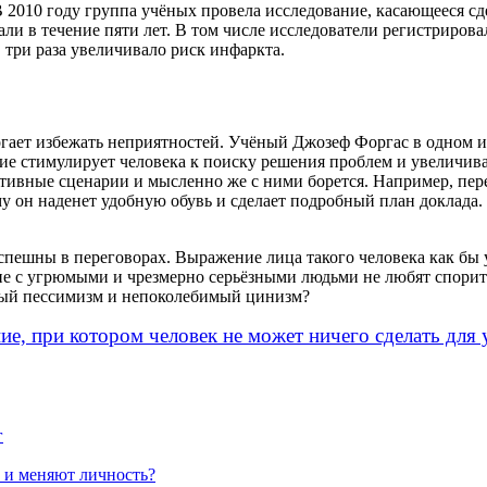
. В 2010 году группа учёных провела исследование, касающееся с
ли в течение пяти лет. В том числе исследователи регистриров
 три раза увеличивало риск инфаркта.
огает избежать неприятностей. Учёный Джозеф Форгас в одном и
ние стимулирует человека к поиску решения проблем и увеличива
ативные сценарии и мысленно же с ними борется. Например, пер
му он наденет удобную обувь и сделает подробный план доклада.
спешны в переговорах. Выражение лица такого человека как бы 
ине с угрюмыми и чрезмерно серьёзными людьми не любят спори
вый пессимизм и непоколебимый цинизм?
, при котором человек не может ничего сделать для 
г
 и меняют личность?