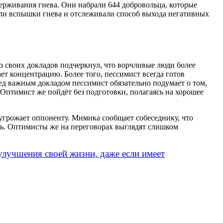
держивания гнева. Они набрали 644 добровольца, которые
али вспышки гнева и отслеживали способ выхода негативных
з своих докладов подчеркнул, что ворчливые люди более
ет концентрацию. Более того, пессимист всегда готов
ед важным докладом пессимист обязательно подумает о том,
 Оптимист же пойдёт без подготовки, полагаясь на хорошее
угрожает оппоненту. Мимика сообщает собеседнику, что
ть. Оптимисты же на переговорах выглядят слишком
улучшения своей жизни, даже если имеет