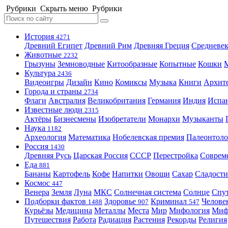
Рубрики
Скрыть меню
Рубрики
История
4271
Древний Египет
Древний Рим
Древняя Греция
Средневек
Животные
2232
Грызуны
Земноводные
Китообразные
Копытные
Кошки
Культура
2436
Видеоигры
Дизайн
Кино
Комиксы
Музыка
Книги
Архит
Города и страны
2734
Флаги
Австралия
Великобритания
Германия
Индия
Испа
Известные люди
2315
Актёры
Бизнесмены
Изобретатели
Монархи
Музыканты
Наука
1182
Археология
Математика
Нобелевская премия
Палеонтоло
Россия
1430
Древняя Русь
Царская Россия
СССР
Перестройка
Соврем
Еда
881
Бананы
Картофель
Кофе
Напитки
Овощи
Сахар
Сладости
Космос
447
Венера
Земля
Луна
МКС
Солнечная система
Солнце
Спу
Подборки фактов
Здоровье
Криминал
Челове
1488
907
547
Курьёзы
Медицина
Металлы
Места
Мир
Мифология
Ми
Путешествия
Работа
Радиация
Растения
Рекорды
Религия