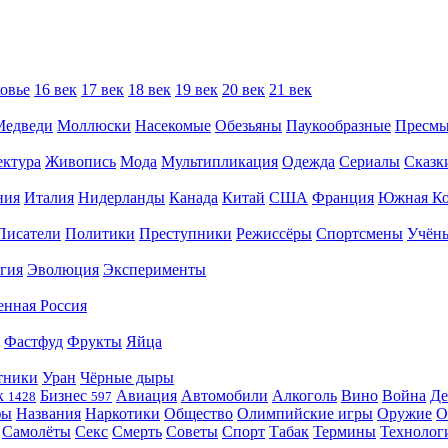
овье
16 век
17 век
18 век
19 век
20 век
21 век
Медведи
Моллюски
Насекомые
Обезьяны
Паукообразные
Пресм
ектура
Живопись
Мода
Мультипликация
Одежда
Сериалы
Сказк
ния
Италия
Нидерланды
Канада
Китай
США
Франция
Южная Ко
Писатели
Политики
Преступники
Режиссёры
Спортсмены
Учён
гия
Эволюция
Эксперименты
енная Россия
Фастфуд
Фрукты
Яйца
тники
Уран
Чёрные дыры
к
Бизнес
Авиация
Автомобили
Алкоголь
Вино
Война
Де
1428
597
фы
Названия
Наркотики
Общество
Олимпийские игры
Оружие
О
Самолёты
Секс
Смерть
Советы
Спорт
Табак
Термины
Технолог