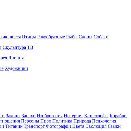
ыкающиеся
Птицы
Ракообразные
Рыбы
Слоны
Собаки
и
Скульптура
ТВ
рея
Япония
ые
Художники
ти
Законы
Запахи
Изобретения
Интернет
Катастрофы
Корабли
тношения
Персоны
Пиво
Политика
Природа
Психология
ии
Титаник
Транспорт
Фотографии
Цвета
Эволюция
Языки