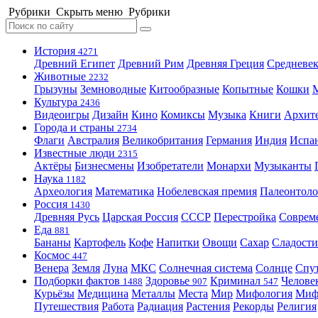
Рубрики
Скрыть меню
Рубрики
История
4271
Древний Египет
Древний Рим
Древняя Греция
Средневек
Животные
2232
Грызуны
Земноводные
Китообразные
Копытные
Кошки
Культура
2436
Видеоигры
Дизайн
Кино
Комиксы
Музыка
Книги
Архит
Города и страны
2734
Флаги
Австралия
Великобритания
Германия
Индия
Испа
Известные люди
2315
Актёры
Бизнесмены
Изобретатели
Монархи
Музыканты
Наука
1182
Археология
Математика
Нобелевская премия
Палеонтоло
Россия
1430
Древняя Русь
Царская Россия
СССР
Перестройка
Соврем
Еда
881
Бананы
Картофель
Кофе
Напитки
Овощи
Сахар
Сладости
Космос
447
Венера
Земля
Луна
МКС
Солнечная система
Солнце
Спу
Подборки фактов
Здоровье
Криминал
Челове
1488
907
547
Курьёзы
Медицина
Металлы
Места
Мир
Мифология
Ми
Путешествия
Работа
Радиация
Растения
Рекорды
Религия