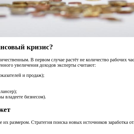
ансовый кризис?
чественным. В первом случае растёт не количество рабочих час
нного увеличения доходов эксперты считают:
казателей и продаж);
лансер);
ы владеете бизнесом).
жет
е их размером. Стратегия поиска новых источников заработка о