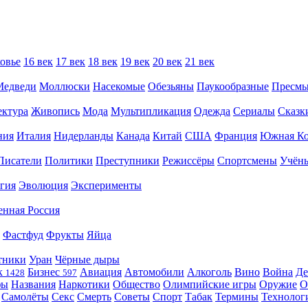
овье
16 век
17 век
18 век
19 век
20 век
21 век
Медведи
Моллюски
Насекомые
Обезьяны
Паукообразные
Пресм
ектура
Живопись
Мода
Мультипликация
Одежда
Сериалы
Сказк
ния
Италия
Нидерланды
Канада
Китай
США
Франция
Южная Ко
Писатели
Политики
Преступники
Режиссёры
Спортсмены
Учён
гия
Эволюция
Эксперименты
енная Россия
Фастфуд
Фрукты
Яйца
тники
Уран
Чёрные дыры
к
Бизнес
Авиация
Автомобили
Алкоголь
Вино
Война
Де
1428
597
фы
Названия
Наркотики
Общество
Олимпийские игры
Оружие
О
Самолёты
Секс
Смерть
Советы
Спорт
Табак
Термины
Технолог