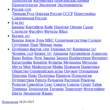
Археология
Математика
Нобелевская премия
Палеонтология
Эволюция
Эксперименты
Россия
1430
Древняя Русь
Царская Россия
СССР
Перестройка
Современная Россия
Еда
881
Бананы
Картофель
Кофе
Напитки
Овощи
Сахар
Сладости
Фастфуд
Фрукты
Яйца
Космос
447
Венера
Земля
Луна
МКС
Солнечная система
Солнце
Спутники
Уран
Чёрные дыры
Подборки фактов
Здоровье
Криминал
1488
907
547
Человек
Бизнес
Авиация
Автомобили
Алкоголь
1428
597
Вино
Война
Дети
Законы
Запахи
Изобретения
Интернет
Катастрофы
Корабли
Курьёзы
Медицина
Металлы
Места
Мир
Мифология
Мифы
Названия
Наркотики
Общество
Олимпийские игры
Оружие
Отношения
Персоны
Пиво
Политика
Природа
Психология
Путешествия
Работа
Радиация
Растения
Рекорды
Религия
Самолёты
Секс
Смерть
Советы
Спорт
Табак
Термины
Технологии
Титаник
Транспорт
Фотографии
Цвета
Эволюция
Языки
Психология
26.03.2021