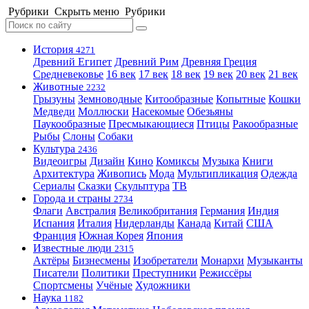
Рубрики
Скрыть меню
Рубрики
История
4271
Древний Египет
Древний Рим
Древняя Греция
Средневековье
16 век
17 век
18 век
19 век
20 век
21 век
Животные
2232
Грызуны
Земноводные
Китообразные
Копытные
Кошки
Медведи
Моллюски
Насекомые
Обезьяны
Паукообразные
Пресмыкающиеся
Птицы
Ракообразные
Рыбы
Слоны
Собаки
Культура
2436
Видеоигры
Дизайн
Кино
Комиксы
Музыка
Книги
Архитектура
Живопись
Мода
Мультипликация
Одежда
Сериалы
Сказки
Скульптура
ТВ
Города и страны
2734
Флаги
Австралия
Великобритания
Германия
Индия
Испания
Италия
Нидерланды
Канада
Китай
США
Франция
Южная Корея
Япония
Известные люди
2315
Актёры
Бизнесмены
Изобретатели
Монархи
Музыканты
Писатели
Политики
Преступники
Режиссёры
Спортсмены
Учёные
Художники
Наука
1182