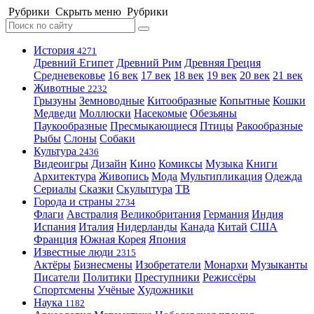
Рубрики
Скрыть меню
Рубрики
История
4271
Древний Египет
Древний Рим
Древняя Греция
Средневековье
16 век
17 век
18 век
19 век
20 век
21 век
Животные
2232
Грызуны
Земноводные
Китообразные
Копытные
Кошки
Медведи
Моллюски
Насекомые
Обезьяны
Паукообразные
Пресмыкающиеся
Птицы
Ракообразные
Рыбы
Слоны
Собаки
Культура
2436
Видеоигры
Дизайн
Кино
Комиксы
Музыка
Книги
Архитектура
Живопись
Мода
Мультипликация
Одежда
Сериалы
Сказки
Скульптура
ТВ
Города и страны
2734
Флаги
Австралия
Великобритания
Германия
Индия
Испания
Италия
Нидерланды
Канада
Китай
США
Франция
Южная Корея
Япония
Известные люди
2315
Актёры
Бизнесмены
Изобретатели
Монархи
Музыканты
Писатели
Политики
Преступники
Режиссёры
Спортсмены
Учёные
Художники
Наука
1182