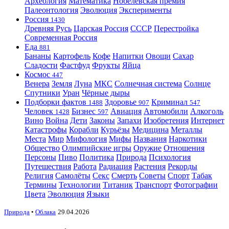
Археология
Математика
Нобелевская премия
Палеонтология
Эволюция
Эксперименты
Россия
1430
Древняя Русь
Царская Россия
СССР
Перестройка
Современная Россия
Еда
881
Бананы
Картофель
Кофе
Напитки
Овощи
Сахар
Сладости
Фастфуд
Фрукты
Яйца
Космос
447
Венера
Земля
Луна
МКС
Солнечная система
Солнце
Спутники
Уран
Чёрные дыры
Подборки фактов
Здоровье
Криминал
1488
907
547
Человек
Бизнес
Авиация
Автомобили
Алкоголь
1428
597
Вино
Война
Дети
Законы
Запахи
Изобретения
Интернет
Катастрофы
Корабли
Курьёзы
Медицина
Металлы
Места
Мир
Мифология
Мифы
Названия
Наркотики
Общество
Олимпийские игры
Оружие
Отношения
Персоны
Пиво
Политика
Природа
Психология
Путешествия
Работа
Радиация
Растения
Рекорды
Религия
Самолёты
Секс
Смерть
Советы
Спорт
Табак
Термины
Технологии
Титаник
Транспорт
Фотографии
Цвета
Эволюция
Языки
Природа
•
Облака
29.04.2026