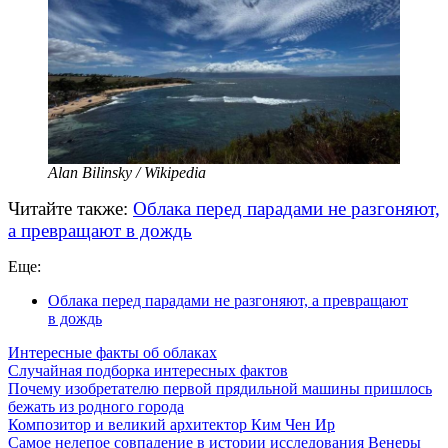
Alan Bilinsky / Wikipedia
Читайте также:
Облака перед парадами не разгоняют,
а превращают в дождь
Еще:
Облака перед парадами не разгоняют, а превращают
в дождь
Интересные факты об облаках
Случайная подборка интересных фактов
Почему изобретателю первой прядильной машины пришлось
бежать из родного города
Композитор и великий архитектор Ким Чен Ир
Самое нелепое совпадение в истории исследования Венеры