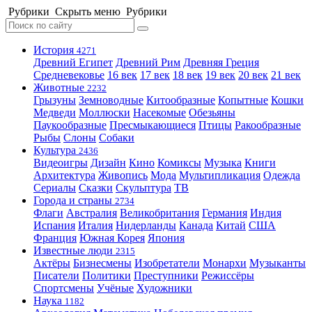
Рубрики
Скрыть меню
Рубрики
История
4271
Древний Египет
Древний Рим
Древняя Греция
Средневековье
16 век
17 век
18 век
19 век
20 век
21 век
Животные
2232
Грызуны
Земноводные
Китообразные
Копытные
Кошки
Медведи
Моллюски
Насекомые
Обезьяны
Паукообразные
Пресмыкающиеся
Птицы
Ракообразные
Рыбы
Слоны
Собаки
Культура
2436
Видеоигры
Дизайн
Кино
Комиксы
Музыка
Книги
Архитектура
Живопись
Мода
Мультипликация
Одежда
Сериалы
Сказки
Скульптура
ТВ
Города и страны
2734
Флаги
Австралия
Великобритания
Германия
Индия
Испания
Италия
Нидерланды
Канада
Китай
США
Франция
Южная Корея
Япония
Известные люди
2315
Актёры
Бизнесмены
Изобретатели
Монархи
Музыканты
Писатели
Политики
Преступники
Режиссёры
Спортсмены
Учёные
Художники
Наука
1182