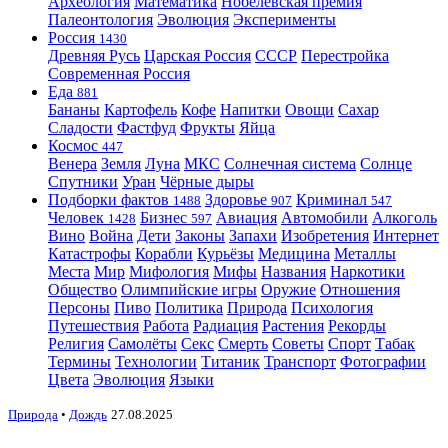
Археология
Математика
Нобелевская премия
Палеонтология
Эволюция
Эксперименты
Россия
1430
Древняя Русь
Царская Россия
СССР
Перестройка
Современная Россия
Еда
881
Бананы
Картофель
Кофе
Напитки
Овощи
Сахар
Сладости
Фастфуд
Фрукты
Яйца
Космос
447
Венера
Земля
Луна
МКС
Солнечная система
Солнце
Спутники
Уран
Чёрные дыры
Подборки фактов
Здоровье
Криминал
1488
907
547
Человек
Бизнес
Авиация
Автомобили
Алкоголь
1428
597
Вино
Война
Дети
Законы
Запахи
Изобретения
Интернет
Катастрофы
Корабли
Курьёзы
Медицина
Металлы
Места
Мир
Мифология
Мифы
Названия
Наркотики
Общество
Олимпийские игры
Оружие
Отношения
Персоны
Пиво
Политика
Природа
Психология
Путешествия
Работа
Радиация
Растения
Рекорды
Религия
Самолёты
Секс
Смерть
Советы
Спорт
Табак
Термины
Технологии
Титаник
Транспорт
Фотографии
Цвета
Эволюция
Языки
Природа
•
Дождь
27.08.2025