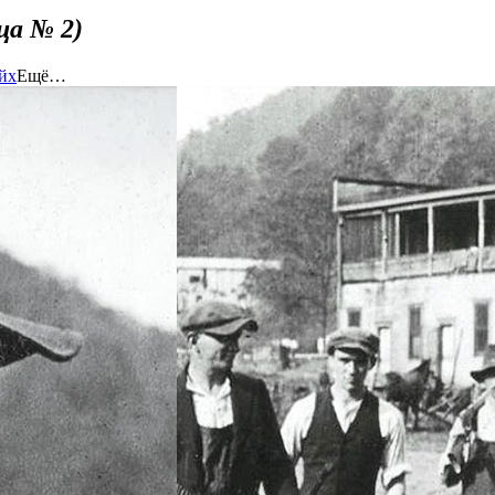
ца № 2)
йх
Ещё…