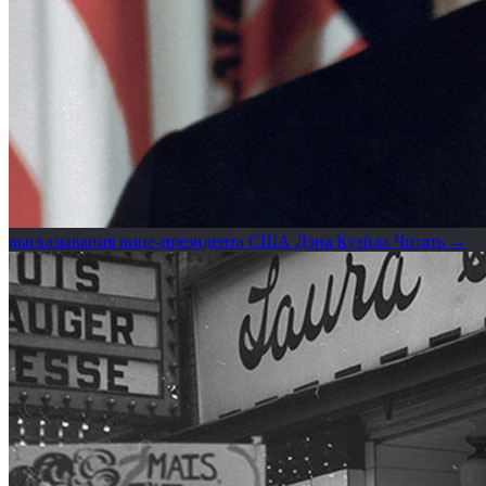
высказывания вице-президента США Дэна Куэйла
Читать →