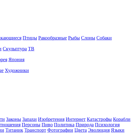
ыкающиеся
Птицы
Ракообразные
Рыбы
Слоны
Собаки
и
Скульптура
ТВ
рея
Япония
ые
Художники
ти
Законы
Запахи
Изобретения
Интернет
Катастрофы
Корабли
тношения
Персоны
Пиво
Политика
Природа
Психология
ии
Титаник
Транспорт
Фотографии
Цвета
Эволюция
Языки