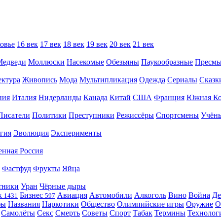
овье
16 век
17 век
18 век
19 век
20 век
21 век
Медведи
Моллюски
Насекомые
Обезьяны
Паукообразные
Пресм
ектура
Живопись
Мода
Мультипликация
Одежда
Сериалы
Сказк
ния
Италия
Нидерланды
Канада
Китай
США
Франция
Южная Ко
Писатели
Политики
Преступники
Режиссёры
Спортсмены
Учён
гия
Эволюция
Эксперименты
енная Россия
Фастфуд
Фрукты
Яйца
тники
Уран
Чёрные дыры
к
Бизнес
Авиация
Автомобили
Алкоголь
Вино
Война
Де
1431
597
фы
Названия
Наркотики
Общество
Олимпийские игры
Оружие
О
Самолёты
Секс
Смерть
Советы
Спорт
Табак
Термины
Технолог