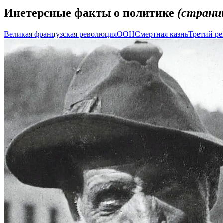
Инетерсные факты о политике
(страни
Великая французская революция
ООН
Смертная казнь
Третий ре