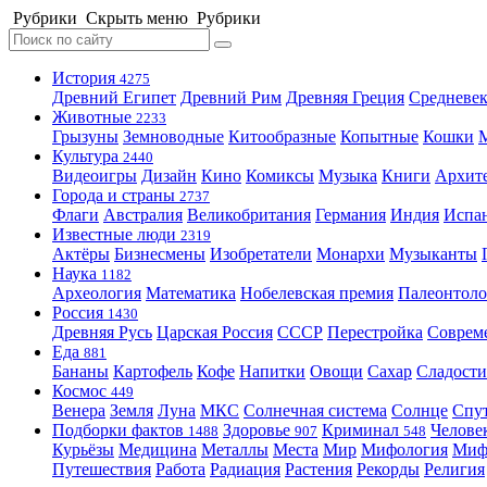
Рубрики
Скрыть меню
Рубрики
История
4275
Древний Египет
Древний Рим
Древняя Греция
Средневек
Животные
2233
Грызуны
Земноводные
Китообразные
Копытные
Кошки
Культура
2440
Видеоигры
Дизайн
Кино
Комиксы
Музыка
Книги
Архит
Города и страны
2737
Флаги
Австралия
Великобритания
Германия
Индия
Испа
Известные люди
2319
Актёры
Бизнесмены
Изобретатели
Монархи
Музыканты
Наука
1182
Археология
Математика
Нобелевская премия
Палеонтоло
Россия
1430
Древняя Русь
Царская Россия
СССР
Перестройка
Соврем
Еда
881
Бананы
Картофель
Кофе
Напитки
Овощи
Сахар
Сладости
Космос
449
Венера
Земля
Луна
МКС
Солнечная система
Солнце
Спу
Подборки фактов
Здоровье
Криминал
Челове
1488
907
548
Курьёзы
Медицина
Металлы
Места
Мир
Мифология
Ми
Путешествия
Работа
Радиация
Растения
Рекорды
Религия