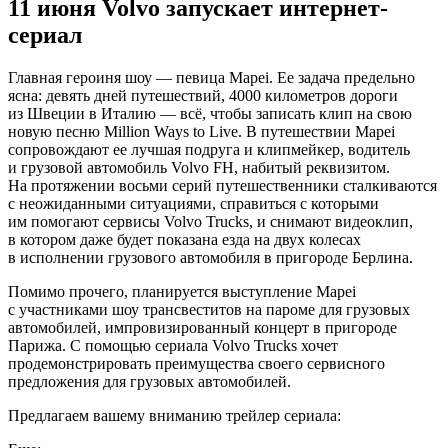
11 июня Volvo запускает интернет-
сериал
Главная героиня шоу — певица Mapei.
Ее задача предельно
ясна: девять дней путешествий, 4000 километров дороги
из Швеции в Италию — всё, чтобы записать клип на свою
новую песню Million Ways to Live. В путешествии Mapei
сопровождают ее лучшая подруга и клипмейкер, водитель
и грузовой автомобиль Volvo FH, набитый реквизитом.
На протяжении восьми серий путешественники сталкиваются
с неожиданными ситуациями, справиться с которыми
им помогают сервисы Volvo Trucks, и снимают видеоклип,
в котором даже будет показана езда на двух колесах
в исполнении грузового автомобиля в пригороде Берлина.
Помимо прочего, планируется выступление Mapei
с участниками шоу трансвеститов на пароме для грузовых
автомобилей, импровизированный концерт в пригороде
Парижа. С помощью сериала Volvo Trucks хочет
продемонстрировать преимущества своего сервисного
предложения для грузовых автомобилей.
Предлагаем вашему вниманию трейлер сериала: