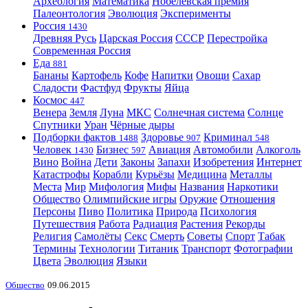
Археология
Математика
Нобелевская премия
Палеонтология
Эволюция
Эксперименты
Россия
1430
Древняя Русь
Царская Россия
СССР
Перестройка
Современная Россия
Еда
881
Бананы
Картофель
Кофе
Напитки
Овощи
Сахар
Сладости
Фастфуд
Фрукты
Яйца
Космос
447
Венера
Земля
Луна
МКС
Солнечная система
Солнце
Спутники
Уран
Чёрные дыры
Подборки фактов
Здоровье
Криминал
1488
907
548
Человек
Бизнес
Авиация
Автомобили
Алкоголь
1430
597
Вино
Война
Дети
Законы
Запахи
Изобретения
Интернет
Катастрофы
Корабли
Курьёзы
Медицина
Металлы
Места
Мир
Мифология
Мифы
Названия
Наркотики
Общество
Олимпийские игры
Оружие
Отношения
Персоны
Пиво
Политика
Природа
Психология
Путешествия
Работа
Радиация
Растения
Рекорды
Религия
Самолёты
Секс
Смерть
Советы
Спорт
Табак
Термины
Технологии
Титаник
Транспорт
Фотографии
Цвета
Эволюция
Языки
Общество
09.06.2015