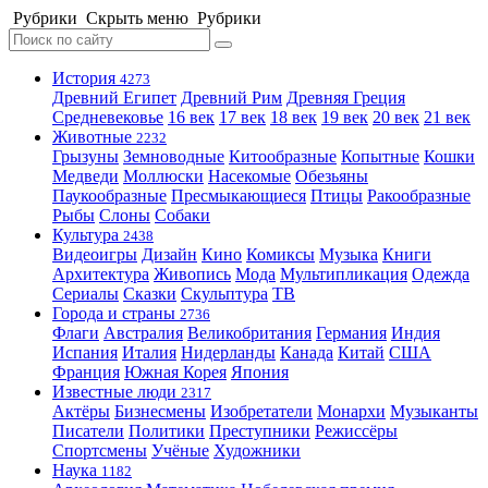
Рубрики
Скрыть меню
Рубрики
История
4273
Древний Египет
Древний Рим
Древняя Греция
Средневековье
16 век
17 век
18 век
19 век
20 век
21 век
Животные
2232
Грызуны
Земноводные
Китообразные
Копытные
Кошки
Медведи
Моллюски
Насекомые
Обезьяны
Паукообразные
Пресмыкающиеся
Птицы
Ракообразные
Рыбы
Слоны
Собаки
Культура
2438
Видеоигры
Дизайн
Кино
Комиксы
Музыка
Книги
Архитектура
Живопись
Мода
Мультипликация
Одежда
Сериалы
Сказки
Скульптура
ТВ
Города и страны
2736
Флаги
Австралия
Великобритания
Германия
Индия
Испания
Италия
Нидерланды
Канада
Китай
США
Франция
Южная Корея
Япония
Известные люди
2317
Актёры
Бизнесмены
Изобретатели
Монархи
Музыканты
Писатели
Политики
Преступники
Режиссёры
Спортсмены
Учёные
Художники
Наука
1182