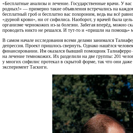
«Бесплатные анализы и лечение. Государственные врачи. У вас
родных!» — примерно такие объявления встречались на каждом 
бесплатный гроб и бесплатно вас похороним, ведь вы всё равн
«дурной крови», ни от сифилиса. Наоборот, у врачей была цел
организме чернокожих из-за болезни. Забегая вперёд, можно ск
проводить никто не решался. И тут-то и «пришли на помощь» 
В самом начале исследования всеми делами занимался Талиафе
депрессия. Проект пришлось свернуть. Однако нашёлся челов
финансировании. Им оказался бывший помощник Талиаферро —
на лечение темнокожих. Их разделили на две группы: 201 челов
у многих сифилис протекал в скрытой форме, так что они даже 
эксперимент Таскиги.