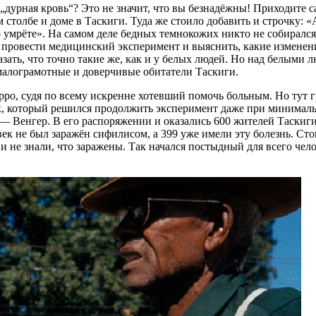
 „дурная кровь“? Это не значит, что вы безнадёжны! Приходите 
столбе и доме в Таскиги. Туда же стоило добавить и строчку: 
о умрёте». На самом деле бедных темнокожих никто не собирался
ь провести медицинский эксперимент и выяснить, какие изменен
азать, что точно такие же, как и у белых людей. Но над белыми
малограмотные и доверчивые обитатели Таскиги.
рро, судя по всему искренне хотевший помочь больным. Но тут 
ек, который решился продолжить эксперимент даже при минимал
 Венгер. В его распоряжении и оказались 600 жителей Таскиг
ек не был заражён сифилисом, а 399 уже имели эту болезнь. Сто
и не знали, что заражены. Так начался постыдный для всего чел