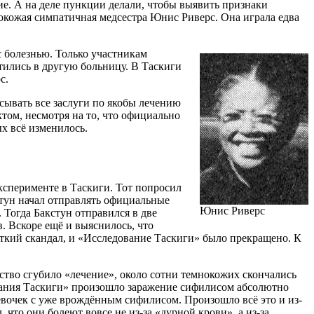
е. А на деле пункции делали, чтобы выявить признаки
окожая симпатичная медсестра Юнис Риверс. Она играла едва
 болезнью. Только участникам
атились в другую больницу. В Таскиги
с.
сывать все заслуги по якобы лечению
ом, несмотря на то, что официально
ых всё изменилось.
ксперименте в Таскиги. Тот попросил
стун начал отправлять официальные
Юнис Риверс
 Тогда Бакстун отправился в две
. Вскоре ещё и выяснилось, что
уткий скандал, и «Исследование Таскиги» было прекращено. К
ство сгубило «лечение», около сотни темнокожих скончались
ования Таскиги» произошло заражение сифилисом абсолютно
евочек с уже врождённым сифилисом. Произошло всё это и из-
 что они болеют вовсе не из-за «дурной крови», а из-за