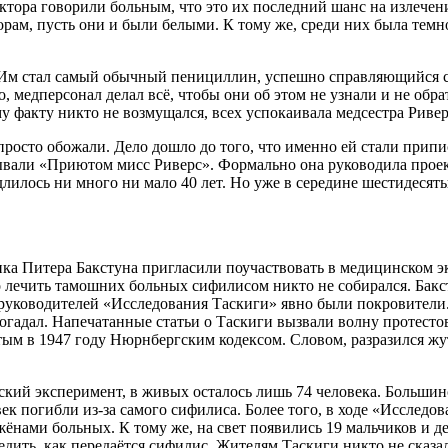
тора говорили больным, что это их последний шанс на излечени
рам, пусть они и были белыми. К тому же, среди них была темн
. Им стал самый обычный пенициллин, успешно справляющийся с
го, медперсонал делал всё, чтобы они об этом не узнали и не обр
му факту никто не возмущался, всех успокаивала медсестра Ривер
просто обожали. Дело дошло до того, что именно ей стали припи
вали «Приютом мисс Риверс». Формально она руководила проект
длилось ни много ни мало 40 лет. Но уже в середине шестидесят
ка Питера Бакстуна пригласили поучаствовать в медицинском э
то лечить тамошних больных сифилисом никто не собирался. Бак
 руководителей «Исследования Таскиги» явно были покровители.
гадал. Напечатанные статьи о Таскиги вызвали волну протестов
тым в 1947 году Нюрнбергским кодексом. Словом, разразился ж
ский эксперимент, в живых осталось лишь 74 человека. Большин
ек погибли из-за самого сифилиса. Более того, в ходе «Исслед
нами больных. К тому же, на свет появились 19 мальчиков и д
дить, как передаётся сифилис. Жителям Таскиги никто не сказал,