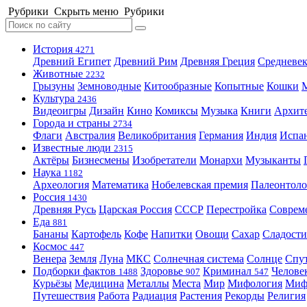
Рубрики
Скрыть меню
Рубрики
История
4271
Древний Египет
Древний Рим
Древняя Греция
Средневек
Животные
2232
Грызуны
Земноводные
Китообразные
Копытные
Кошки
Культура
2436
Видеоигры
Дизайн
Кино
Комиксы
Музыка
Книги
Архит
Города и страны
2734
Флаги
Австралия
Великобритания
Германия
Индия
Испа
Известные люди
2315
Актёры
Бизнесмены
Изобретатели
Монархи
Музыканты
Наука
1182
Археология
Математика
Нобелевская премия
Палеонтоло
Россия
1430
Древняя Русь
Царская Россия
СССР
Перестройка
Соврем
Еда
881
Бананы
Картофель
Кофе
Напитки
Овощи
Сахар
Сладости
Космос
447
Венера
Земля
Луна
МКС
Солнечная система
Солнце
Спу
Подборки фактов
Здоровье
Криминал
Челове
1488
907
547
Курьёзы
Медицина
Металлы
Места
Мир
Мифология
Ми
Путешествия
Работа
Радиация
Растения
Рекорды
Религия