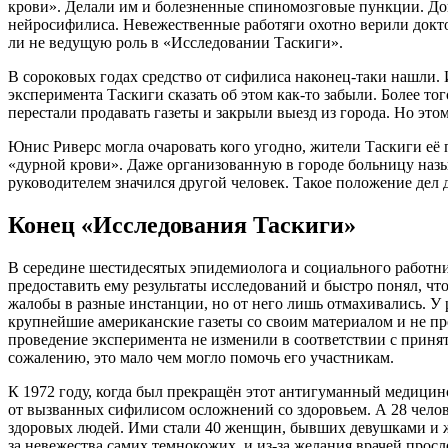
крови». Делали им и болезненные спиномозговые пункции. Док
нейросифилиса. Невежественные работяги охотно верили докто
ли не ведущую роль в «Исследовании Таскиги».
В сороковых годах средство от сифилиса наконец-таки нашли
эксперимента Таскиги сказать об этом как-то забыли. Более то
перестали продавать газеты и закрыли выезд из города. Но это
Юнис Риверс могла очаровать кого угодно, жители Таскиги её 
«дурной крови». Даже организованную в городе больницу назы
руководителем значился другой человек. Такое положение дел 
Конец «Исследования Таскиги»
В середине шестидесятых эпидемиолога и социального работни
предоставить ему результаты исследований и быстро понял, ч
жалобы в разные инстанции, но от него лишь отмахивались. У
крупнейшие американские газеты со своим материалом и не про
проведение эксперимента не изменили в соответствии с приня
сожалению, это мало чем могло помочь его участникам.
К 1972 году, когда был прекращён этот антигуманный медицин
от вызванных сифилисом осложнений со здоровьем. А 28 челов
здоровых людей. Ими стали 40 женщин, бывших девушками и жё
за невежества самих темнокожих, и из-за желания врачей просле