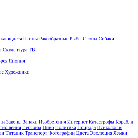
ыкающиеся
Птицы
Ракообразные
Рыбы
Слоны
Собаки
и
Скульптура
ТВ
рея
Япония
ые
Художники
ти
Законы
Запахи
Изобретения
Интернет
Катастрофы
Корабли
тношения
Персоны
Пиво
Политика
Природа
Психология
ии
Титаник
Транспорт
Фотографии
Цвета
Эволюция
Языки