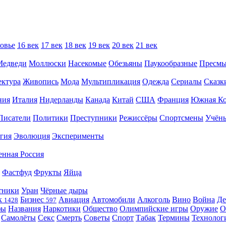
овье
16 век
17 век
18 век
19 век
20 век
21 век
Медведи
Моллюски
Насекомые
Обезьяны
Паукообразные
Пресм
ектура
Живопись
Мода
Мультипликация
Одежда
Сериалы
Сказк
ния
Италия
Нидерланды
Канада
Китай
США
Франция
Южная Ко
Писатели
Политики
Преступники
Режиссёры
Спортсмены
Учён
гия
Эволюция
Эксперименты
енная Россия
Фастфуд
Фрукты
Яйца
тники
Уран
Чёрные дыры
к
Бизнес
Авиация
Автомобили
Алкоголь
Вино
Война
Де
1428
597
фы
Названия
Наркотики
Общество
Олимпийские игры
Оружие
О
Самолёты
Секс
Смерть
Советы
Спорт
Табак
Термины
Технолог