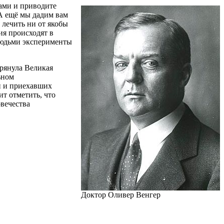
сами и приводите
«А ещё мы дадим вам
 лечить ни от якобы
ия происходят в
 людьми эксперименты
грянула Великая
ьном
и и приехавших
ит отметить, что
овечества
Доктор Оливер Венгер