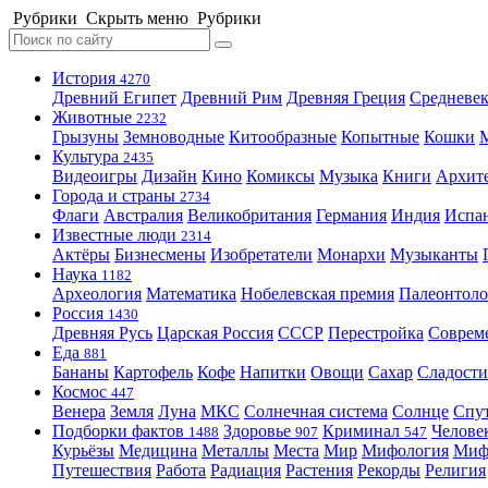
Рубрики
Скрыть меню
Рубрики
История
4270
Древний Египет
Древний Рим
Древняя Греция
Средневек
Животные
2232
Грызуны
Земноводные
Китообразные
Копытные
Кошки
Культура
2435
Видеоигры
Дизайн
Кино
Комиксы
Музыка
Книги
Архит
Города и страны
2734
Флаги
Австралия
Великобритания
Германия
Индия
Испа
Известные люди
2314
Актёры
Бизнесмены
Изобретатели
Монархи
Музыканты
Наука
1182
Археология
Математика
Нобелевская премия
Палеонтоло
Россия
1430
Древняя Русь
Царская Россия
СССР
Перестройка
Соврем
Еда
881
Бананы
Картофель
Кофе
Напитки
Овощи
Сахар
Сладости
Космос
447
Венера
Земля
Луна
МКС
Солнечная система
Солнце
Спу
Подборки фактов
Здоровье
Криминал
Челове
1488
907
547
Курьёзы
Медицина
Металлы
Места
Мир
Мифология
Ми
Путешествия
Работа
Радиация
Растения
Рекорды
Религия