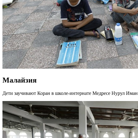
Малайзия
Дети заучивают Коран в школе-интернате Медресе Нурул Иман