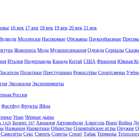
овье
16 век
17 век
18 век
19 век
20 век
21 век
Медведи
Моллюски
Насекомые
Обезьяны
Паукообразные
Пресм
ектура
Живопись
Мода
Мультипликация
Одежда
Сериалы
Сказк
ния
Италия
Нидерланды
Канада
Китай
США
Франция
Южная Ко
Писатели
Политики
Преступники
Режиссёры
Спортсмены
Учён
гия
Эволюция
Эксперименты
енная Россия
Фастфуд
Фрукты
Яйца
тники
Уран
Чёрные дыры
к
Бизнес
Авиация
Автомобили
Алкоголь
Вино
Война
Де
1428
597
фы
Названия
Наркотики
Общество
Олимпийские игры
Оружие
О
Самолёты
Секс
Смерть
Советы
Спорт
Табак
Термины
Технолог