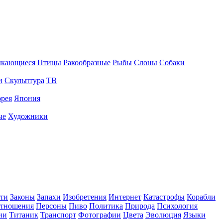
ыкающиеся
Птицы
Ракообразные
Рыбы
Слоны
Собаки
и
Скульптура
ТВ
рея
Япония
ые
Художники
ти
Законы
Запахи
Изобретения
Интернет
Катастрофы
Корабли
тношения
Персоны
Пиво
Политика
Природа
Психология
ии
Титаник
Транспорт
Фотографии
Цвета
Эволюция
Языки