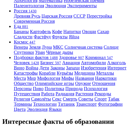
Археология
Математика
Нобелевская премия
Палеонтология
Эволюция
Эксперименты
Россия
1430
Древняя Русь
Царская Россия
СССР
Перестройка
Современная Россия
Еда
881
Бананы
Картофель
Кофе
Напитки
Овощи
Сахар
Сладости
Фастфуд
Фрукты
Яйца
Космос
447
Венера
Земля
Луна
МКС
Солнечная система
Солнце
Спутники
Уран
Чёрные дыры
Подборки фактов
Здоровье
Криминал
1488
907
547
Человек
Бизнес
Авиация
Автомобили
Алкоголь
1428
597
Вино
Война
Дети
Законы
Запахи
Изобретения
Интернет
Катастрофы
Корабли
Курьёзы
Медицина
Металлы
Места
Мир
Мифология
Мифы
Названия
Наркотики
Общество
Олимпийские игры
Оружие
Отношения
Персоны
Пиво
Политика
Природа
Психология
Путешествия
Работа
Радиация
Растения
Рекорды
Религия
Самолёты
Секс
Смерть
Советы
Спорт
Табак
Термины
Технологии
Титаник
Транспорт
Фотографии
Цвета
Эволюция
Языки
Интересные факты об образовании