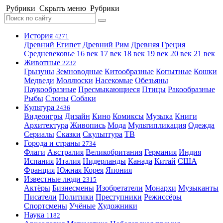
Рубрики
Скрыть меню
Рубрики
История
4271
Древний Египет
Древний Рим
Древняя Греция
Средневековье
16 век
17 век
18 век
19 век
20 век
21 век
Животные
2232
Грызуны
Земноводные
Китообразные
Копытные
Кошки
Медведи
Моллюски
Насекомые
Обезьяны
Паукообразные
Пресмыкающиеся
Птицы
Ракообразные
Рыбы
Слоны
Собаки
Культура
2436
Видеоигры
Дизайн
Кино
Комиксы
Музыка
Книги
Архитектура
Живопись
Мода
Мультипликация
Одежда
Сериалы
Сказки
Скульптура
ТВ
Города и страны
2734
Флаги
Австралия
Великобритания
Германия
Индия
Испания
Италия
Нидерланды
Канада
Китай
США
Франция
Южная Корея
Япония
Известные люди
2315
Актёры
Бизнесмены
Изобретатели
Монархи
Музыканты
Писатели
Политики
Преступники
Режиссёры
Спортсмены
Учёные
Художники
Наука
1182