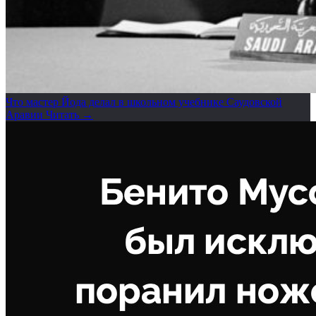
Что мастер Йода делал в школьном учебнике Саудовской
Аравии
Читать →