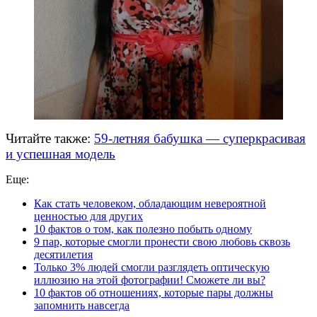
Читайте также:
59-летняя бабушка — суперкрасивая
и успешная модель
Еще:
Как стать человеком, обладающим невероятной
ценностью для других
10 фактов о том, как полезно побыть одному
9 пар, которые смогли пронести свою любовь сквозь
десятилетия
Только 3% людей смогли разглядеть оптическую
иллюзию на этой фотографии! Сможете ли вы?
10 фактов об отношениях, которые пары должны
запомнить навсегда