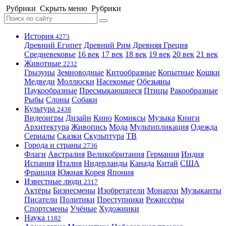
Рубрики
Скрыть меню
Рубрики
История
4273
Древний Египет
Древний Рим
Древняя Греция
Средневековье
16 век
17 век
18 век
19 век
20 век
21 век
Животные
2232
Грызуны
Земноводные
Китообразные
Копытные
Кошки
Медведи
Моллюски
Насекомые
Обезьяны
Паукообразные
Пресмыкающиеся
Птицы
Ракообразные
Рыбы
Слоны
Собаки
Культура
2438
Видеоигры
Дизайн
Кино
Комиксы
Музыка
Книги
Архитектура
Живопись
Мода
Мультипликация
Одежда
Сериалы
Сказки
Скульптура
ТВ
Города и страны
2736
Флаги
Австралия
Великобритания
Германия
Индия
Испания
Италия
Нидерланды
Канада
Китай
США
Франция
Южная Корея
Япония
Известные люди
2317
Актёры
Бизнесмены
Изобретатели
Монархи
Музыканты
Писатели
Политики
Преступники
Режиссёры
Спортсмены
Учёные
Художники
Наука
1182