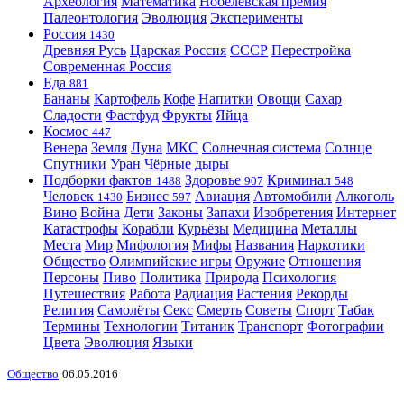
Археология
Математика
Нобелевская премия
Палеонтология
Эволюция
Эксперименты
Россия
1430
Древняя Русь
Царская Россия
СССР
Перестройка
Современная Россия
Еда
881
Бананы
Картофель
Кофе
Напитки
Овощи
Сахар
Сладости
Фастфуд
Фрукты
Яйца
Космос
447
Венера
Земля
Луна
МКС
Солнечная система
Солнце
Спутники
Уран
Чёрные дыры
Подборки фактов
Здоровье
Криминал
1488
907
548
Человек
Бизнес
Авиация
Автомобили
Алкоголь
1430
597
Вино
Война
Дети
Законы
Запахи
Изобретения
Интернет
Катастрофы
Корабли
Курьёзы
Медицина
Металлы
Места
Мир
Мифология
Мифы
Названия
Наркотики
Общество
Олимпийские игры
Оружие
Отношения
Персоны
Пиво
Политика
Природа
Психология
Путешествия
Работа
Радиация
Растения
Рекорды
Религия
Самолёты
Секс
Смерть
Советы
Спорт
Табак
Термины
Технологии
Титаник
Транспорт
Фотографии
Цвета
Эволюция
Языки
Общество
06.05.2016