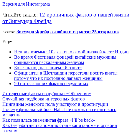
Версия для Инстаграма
Читайте также:
12 ироничных фактов о нашей жизни
от Зигмунда Фрейда
Зигмунд Фрейд о любви и страсти: 25 открыток
Кстати:
Еще:
Неприкасаемые: 10 фактов о самой низшей касте Индии
Во время Фестиваля фонарей китайские мужчины
обливаются раскалённым железом
Болезнь под названием «Я занят»
Официанты в Шотландии перестали носить килты
потому что их постоянно лапают женщины
50 потрясающих фактов о мужчинах
Интересные факты из рубрики «Общество»
Случайная подборка интересных фактов
Пингвины женского пола участвуют в проституции
Почему финальный босс Half-Life похож на гигантского
младенца
Как появилась знаменитая фраза «I’ll be back»
Как безработный сапожник стал «капитаном» и ограбил
ратушу