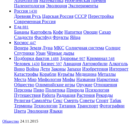
Археология
Математика
Нобелевская премия
Палеонтология
Эволюция
Эксперименты
Россия
1430
Древняя Русь
Царская Россия
СССР
Перестройка
Современная Россия
Еда
881
Бананы
Картофель
Кофе
Напитки
Овощи
Сахар
Сладости
Фастфуд
Фрукты
Яйца
Космос
447
Венера
Земля
Луна
МКС
Солнечная система
Солнце
Спутники
Уран
Чёрные дыры
Подборки фактов
Здоровье
Криминал
1488
907
548
Человек
Бизнес
Авиация
Автомобили
Алкоголь
1430
597
Вино
Война
Дети
Законы
Запахи
Изобретения
Интернет
Катастрофы
Корабли
Курьёзы
Медицина
Металлы
Места
Мир
Мифология
Мифы
Названия
Наркотики
Общество
Олимпийские игры
Оружие
Отношения
Персоны
Пиво
Политика
Природа
Психология
Путешествия
Работа
Радиация
Растения
Рекорды
Религия
Самолёты
Секс
Смерть
Советы
Спорт
Табак
Термины
Технологии
Титаник
Транспорт
Фотографии
Цвета
Эволюция
Языки
Общество
24.11.2015