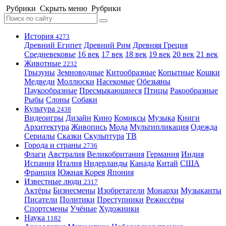
Рубрики
Скрыть меню
Рубрики
История
4273
Древний Египет
Древний Рим
Древняя Греция
Средневековье
16 век
17 век
18 век
19 век
20 век
21 век
Животные
2232
Грызуны
Земноводные
Китообразные
Копытные
Кошки
Медведи
Моллюски
Насекомые
Обезьяны
Паукообразные
Пресмыкающиеся
Птицы
Ракообразные
Рыбы
Слоны
Собаки
Культура
2438
Видеоигры
Дизайн
Кино
Комиксы
Музыка
Книги
Архитектура
Живопись
Мода
Мультипликация
Одежда
Сериалы
Сказки
Скульптура
ТВ
Города и страны
2736
Флаги
Австралия
Великобритания
Германия
Индия
Испания
Италия
Нидерланды
Канада
Китай
США
Франция
Южная Корея
Япония
Известные люди
2317
Актёры
Бизнесмены
Изобретатели
Монархи
Музыканты
Писатели
Политики
Преступники
Режиссёры
Спортсмены
Учёные
Художники
Наука
1182