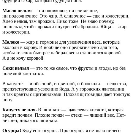
будущий сахар, который будущая попа.
Масло нельзя
— ни оливковое, ни сливочное,
ни подсолнечное. Это жир. А сливочное — еще и холестерин.
Хлеб нельзя, там дрожжи. Пиво тоже. Не знаю почему,
но нельзя, чтобы дрожжи внутри тебя бродили. Яйца — жир
и холестерин.
Молоко
— жир и гормоны для увеличения веса, которые
вкололи в корову. И вообще оно предназначено для того,
чтобы теленок быстрее набирал вес и становился коровой.
А я не хочу коровой.
Соки нельзя
— это то же самое, что фрукты и ягоды, но без
полезной клетчатки.
В капусте — и обычной, и цветной, и брокколи — вещества,
препятствующие усвоению йода. А у городских жительниц
и так кранты с щитовидками. Плохая щитовидка дает толстую
попу.
Капусту нельзя.
В шпинате — щавелевая кислота, которая
вредит почкам. Плохие почки — отеки — лишний вес. Нет-
нет-нет, никакого шпината.
Огурцы!
Буду есть огурцы. Про огурцы я не знаю ничего