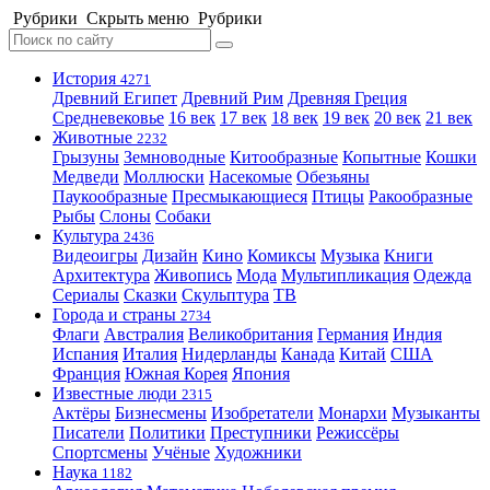
Рубрики
Скрыть меню
Рубрики
История
4271
Древний Египет
Древний Рим
Древняя Греция
Средневековье
16 век
17 век
18 век
19 век
20 век
21 век
Животные
2232
Грызуны
Земноводные
Китообразные
Копытные
Кошки
Медведи
Моллюски
Насекомые
Обезьяны
Паукообразные
Пресмыкающиеся
Птицы
Ракообразные
Рыбы
Слоны
Собаки
Культура
2436
Видеоигры
Дизайн
Кино
Комиксы
Музыка
Книги
Архитектура
Живопись
Мода
Мультипликация
Одежда
Сериалы
Сказки
Скульптура
ТВ
Города и страны
2734
Флаги
Австралия
Великобритания
Германия
Индия
Испания
Италия
Нидерланды
Канада
Китай
США
Франция
Южная Корея
Япония
Известные люди
2315
Актёры
Бизнесмены
Изобретатели
Монархи
Музыканты
Писатели
Политики
Преступники
Режиссёры
Спортсмены
Учёные
Художники
Наука
1182