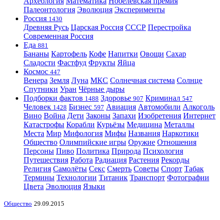
Археология
Математика
Нобелевская премия
Палеонтология
Эволюция
Эксперименты
Россия
1430
Древняя Русь
Царская Россия
СССР
Перестройка
Современная Россия
Еда
881
Бананы
Картофель
Кофе
Напитки
Овощи
Сахар
Сладости
Фастфуд
Фрукты
Яйца
Космос
447
Венера
Земля
Луна
МКС
Солнечная система
Солнце
Спутники
Уран
Чёрные дыры
Подборки фактов
Здоровье
Криминал
1488
907
547
Человек
Бизнес
Авиация
Автомобили
Алкоголь
1428
597
Вино
Война
Дети
Законы
Запахи
Изобретения
Интернет
Катастрофы
Корабли
Курьёзы
Медицина
Металлы
Места
Мир
Мифология
Мифы
Названия
Наркотики
Общество
Олимпийские игры
Оружие
Отношения
Персоны
Пиво
Политика
Природа
Психология
Путешествия
Работа
Радиация
Растения
Рекорды
Религия
Самолёты
Секс
Смерть
Советы
Спорт
Табак
Термины
Технологии
Титаник
Транспорт
Фотографии
Цвета
Эволюция
Языки
Общество
29.09.2015