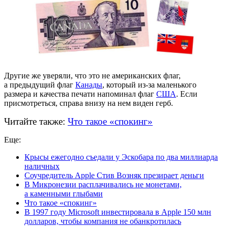
Другие же уверяли, что это не американских флаг,
а предыдущий флаг
Канады
, который
из-за
маленького
размера и качества печати напоминал флаг
США
. Если
присмотреться, справа внизу на нем виден герб.
Читайте также:
Что такое «спокинг»
Еще:
Крысы ежегодно съедали у Эскобара по два миллиарда
наличных
Соучредитель Apple Стив Возняк презирает деньги
В Микронезии расплачивались не монетами,
а каменными глыбами
Что такое «спокинг»
В 1997 году Microsoft инвестировала в Apple 150 млн
долларов, чтобы компания не обанкротилась