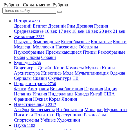
Рубрики
Скрыть меню
Рубрики
История
4273
Древний Египет
Древний Рим
Древняя Греция
Средневековье
16 век
17 век
18 век
19 век
20 век
21 век
Животные
2232
Грызуны
Земноводные
Китообразные
Копытные
Кошки
Медведи
Моллюски
Насекомые
Обезьяны
Паукообразные
Пресмыкающиеся
Птицы
Ракообразные
Рыбы
Слоны
Собаки
Культура
2438
Видеоигры
Дизайн
Кино
Комиксы
Музыка
Книги
Архитектура
Живопись
Мода
Мультипликация
Одежда
Сериалы
Сказки
Скульптура
ТВ
Города и страны
2736
Флаги
Австралия
Великобритания
Германия
Индия
Испания
Италия
Нидерланды
Канада
Китай
США
Франция
Южная Корея
Япония
Известные люди
2317
Актёры
Бизнесмены
Изобретатели
Монархи
Музыканты
Писатели
Политики
Преступники
Режиссёры
Спортсмены
Учёные
Художники
Наука
1182