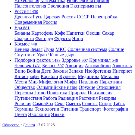
Археология
Математика
Нобелевская премия
Палеонтология
Эволюция
Эксперименты
Россия
1430
Древняя Русь
Царская Россия
СССР
Перестройка
Современная Россия
Еда
881
Бананы
Картофель
Кофе
Напитки
Овощи
Сахар
Сладости
Фастфуд
Фрукты
Яйца
Космос
448
Венера
Земля
Луна
МКС
Солнечная система
Солнце
Спутники
Уран
Чёрные дыры
Подборки фактов
Здоровье
Криминал
1488
907
548
Человек
Бизнес
Авиация
Автомобили
Алкоголь
1431
597
Вино
Война
Дети
Законы
Запахи
Изобретения
Интернет
Катастрофы
Корабли
Курьёзы
Медицина
Металлы
Места
Мир
Мифология
Мифы
Названия
Наркотики
Общество
Олимпийские игры
Оружие
Отношения
Персоны
Пиво
Политика
Природа
Психология
Путешествия
Работа
Радиация
Растения
Рекорды
Религия
Самолёты
Секс
Смерть
Советы
Спорт
Табак
Термины
Технологии
Титаник
Транспорт
Фотографии
Цвета
Эволюция
Языки
Общество
•
Деньги
17.07.2025