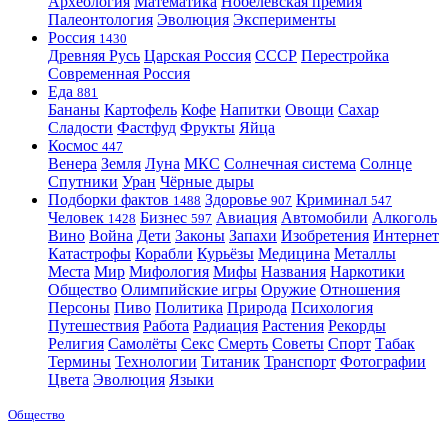
Археология
Математика
Нобелевская премия
Палеонтология
Эволюция
Эксперименты
Россия
1430
Древняя Русь
Царская Россия
СССР
Перестройка
Современная Россия
Еда
881
Бананы
Картофель
Кофе
Напитки
Овощи
Сахар
Сладости
Фастфуд
Фрукты
Яйца
Космос
447
Венера
Земля
Луна
МКС
Солнечная система
Солнце
Спутники
Уран
Чёрные дыры
Подборки фактов
Здоровье
Криминал
1488
907
547
Человек
Бизнес
Авиация
Автомобили
Алкоголь
1428
597
Вино
Война
Дети
Законы
Запахи
Изобретения
Интернет
Катастрофы
Корабли
Курьёзы
Медицина
Металлы
Места
Мир
Мифология
Мифы
Названия
Наркотики
Общество
Олимпийские игры
Оружие
Отношения
Персоны
Пиво
Политика
Природа
Психология
Путешествия
Работа
Радиация
Растения
Рекорды
Религия
Самолёты
Секс
Смерть
Советы
Спорт
Табак
Термины
Технологии
Титаник
Транспорт
Фотографии
Цвета
Эволюция
Языки
Общество