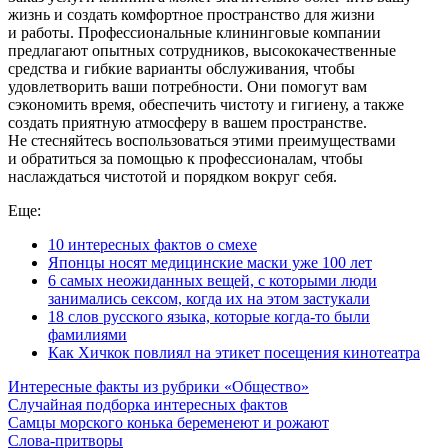
жизнь и создать комфортное пространство для жизни
и работы. Профессиональные клининговые компании
предлагают опытных сотрудников, высококачественные
средства и гибкие варианты обслуживания, чтобы
удовлетворить ваши потребности. Они помогут вам
сэкономить время, обеспечить чистоту и гигиену, а также
создать приятную атмосферу в вашем пространстве.
Не стесняйтесь воспользоваться этими преимуществами
и обратиться за помощью к профессионалам, чтобы
наслаждаться чистотой и порядком вокруг себя.
Еще:
10 интересных фактов о смехе
Японцы носят медицинские маски уже 100 лет
6 самых неожиданных вещей, с которыми люди
занимались сексом, когда их на этом застукали
18 слов русского языка, которые когда-то были
фамилиями
Как Хичкок повлиял на этикет посещения кинотеатра
Интересные факты из рубрики «Общество»
Случайная подборка интересных фактов
Самцы морского конька беременеют и рожают
Слова-притворы