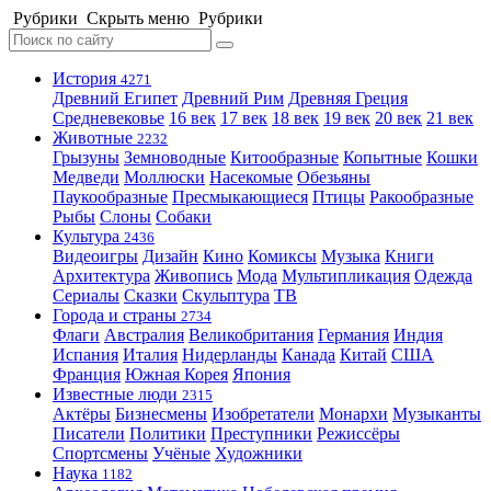
Рубрики
Скрыть меню
Рубрики
История
4271
Древний Египет
Древний Рим
Древняя Греция
Средневековье
16 век
17 век
18 век
19 век
20 век
21 век
Животные
2232
Грызуны
Земноводные
Китообразные
Копытные
Кошки
Медведи
Моллюски
Насекомые
Обезьяны
Паукообразные
Пресмыкающиеся
Птицы
Ракообразные
Рыбы
Слоны
Собаки
Культура
2436
Видеоигры
Дизайн
Кино
Комиксы
Музыка
Книги
Архитектура
Живопись
Мода
Мультипликация
Одежда
Сериалы
Сказки
Скульптура
ТВ
Города и страны
2734
Флаги
Австралия
Великобритания
Германия
Индия
Испания
Италия
Нидерланды
Канада
Китай
США
Франция
Южная Корея
Япония
Известные люди
2315
Актёры
Бизнесмены
Изобретатели
Монархи
Музыканты
Писатели
Политики
Преступники
Режиссёры
Спортсмены
Учёные
Художники
Наука
1182