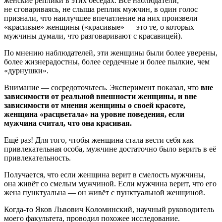
женские реплики в этих беседах. Все наблюдатели,
не сговариваясь, не слыша реплик мужчин, в один голос
признали, что наилучшее впечатление на них произвели
«красивые» женщины («красивые» — это те, о которых
мужчины думали, что разговаривают с красавицей).
По мнению наблюдателей, эти женщины были более уверены,
более жизнерадостны, более сердечные и более пылкие, чем
«дурнушки».
Внимание — сосредоточьтесь. Эксперимент показал, что
вне
зависимости от реальной внешности женщины, и вне
зависимости от мнения женщины о своей красоте,
женщина «расцветала» на уровне поведения, если
мужчина считал, что она красивая.
Ещё раз! Для того, чтобы женщина стала вести себя как
привлекательная особа, мужчине достаточно было верить в её
привлекательность.
Получается, что если женщина верит в смелость мужчины,
она живёт со смелым мужчиной. Если мужчина верит, что его
жена пунктуальна — он живёт с пунктуальной женщиной.
Когда-то Яков Львович Коломинский, научный руководитель
моего факультета, проводил похожее исследование.