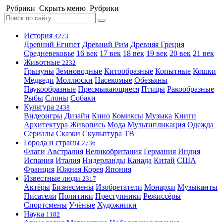
Рубрики
Скрыть меню
Рубрики
История
4273
Древний Египет
Древний Рим
Древняя Греция
Средневековье
16 век
17 век
18 век
19 век
20 век
21 век
Животные
2232
Грызуны
Земноводные
Китообразные
Копытные
Кошки
Медведи
Моллюски
Насекомые
Обезьяны
Паукообразные
Пресмыкающиеся
Птицы
Ракообразные
Рыбы
Слоны
Собаки
Культура
2438
Видеоигры
Дизайн
Кино
Комиксы
Музыка
Книги
Архитектура
Живопись
Мода
Мультипликация
Одежда
Сериалы
Сказки
Скульптура
ТВ
Города и страны
2736
Флаги
Австралия
Великобритания
Германия
Индия
Испания
Италия
Нидерланды
Канада
Китай
США
Франция
Южная Корея
Япония
Известные люди
2317
Актёры
Бизнесмены
Изобретатели
Монархи
Музыканты
Писатели
Политики
Преступники
Режиссёры
Спортсмены
Учёные
Художники
Наука
1182