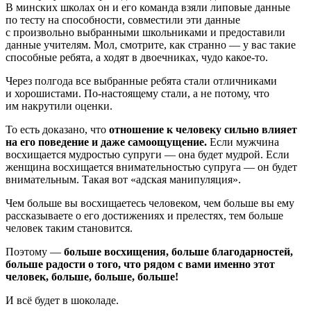
В минских школах он и его команда взяли липовые данные
по тесту на способности, совместили эти данные
с произвольно выбранными школьниками и предоставили
данные учителям. Мол, смотрите, как странно — у вас такие
способные ребята, а ходят в двоечниках, чудо какое-то.
Через полгода все выбранные ребята стали отличниками
и хорошистами. По-настоящему стали, а не потому, что
им накрутили оценки.
То есть доказано, что
отношение к человеку сильно влияет
на его поведение и даже самоощущение.
Если мужчина
восхищается мудростью супруги — она будет мудрой. Если
женщина восхищается внимательностью супруга — он будет
внимательным. Такая вот «адская манипуляция».
Чем больше вы восхищаетесь человеком, чем больше вы ему
рассказываете о его достижениях и прелестях, тем больше
человек таким становится.
Поэтому —
больше восхищения, больше благодарностей,
больше радости о того, что рядом с вами именно этот
человек, больше, больше, больше!
И всё будет в шоколаде.