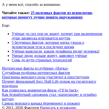
А у меня всё, спасибо за внимание.
Читайте также:
25 полезных фактов из психологии,
которые помогут лучше понять окружающих
Еще:
Учёные до сих пор не знают, почему при включенном
душе занавеска втягивается внутрь
5 безумных фактов, которые наука узнала о
человеческом теле в последнее время
Учёные выяснили, каким дельфины видят человека!
Умные люди дольше живут, заявляют учёные
Семь до жути странных технологий
Интересные факты из рубрики «Наука»
Случайная подборка интересных фактов
Пингвины женского пола участвуют в проституции
Почему финальный босс Half-Life похож на гигантского
младенца
Как появилась знаменитая фраза «I’ll be back»
Как безработный сапожник стал «капитаном» и ограбил
ратушу
Самцы морского конька беременеют и рожают
© 2011–2026 Фактрум
Написать в редакцию