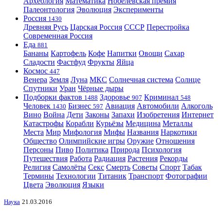
Археология
Математика
Нобелевская премия
Палеонтология
Эволюция
Эксперименты
Россия
1430
Древняя Русь
Царская Россия
СССР
Перестройка
Современная Россия
Еда
881
Бананы
Картофель
Кофе
Напитки
Овощи
Сахар
Сладости
Фастфуд
Фрукты
Яйца
Космос
447
Венера
Земля
Луна
МКС
Солнечная система
Солнце
Спутники
Уран
Чёрные дыры
Подборки фактов
Здоровье
Криминал
1488
907
548
Человек
Бизнес
Авиация
Автомобили
Алкоголь
1430
597
Вино
Война
Дети
Законы
Запахи
Изобретения
Интернет
Катастрофы
Корабли
Курьёзы
Медицина
Металлы
Места
Мир
Мифология
Мифы
Названия
Наркотики
Общество
Олимпийские игры
Оружие
Отношения
Персоны
Пиво
Политика
Природа
Психология
Путешествия
Работа
Радиация
Растения
Рекорды
Религия
Самолёты
Секс
Смерть
Советы
Спорт
Табак
Термины
Технологии
Титаник
Транспорт
Фотографии
Цвета
Эволюция
Языки
Наука
21.03.2016