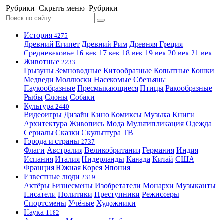
Рубрики
Скрыть меню
Рубрики
История
4275
Древний Египет
Древний Рим
Древняя Греция
Средневековье
16 век
17 век
18 век
19 век
20 век
21 век
Животные
2233
Грызуны
Земноводные
Китообразные
Копытные
Кошки
Медведи
Моллюски
Насекомые
Обезьяны
Паукообразные
Пресмыкающиеся
Птицы
Ракообразные
Рыбы
Слоны
Собаки
Культура
2440
Видеоигры
Дизайн
Кино
Комиксы
Музыка
Книги
Архитектура
Живопись
Мода
Мультипликация
Одежда
Сериалы
Сказки
Скульптура
ТВ
Города и страны
2737
Флаги
Австралия
Великобритания
Германия
Индия
Испания
Италия
Нидерланды
Канада
Китай
США
Франция
Южная Корея
Япония
Известные люди
2319
Актёры
Бизнесмены
Изобретатели
Монархи
Музыканты
Писатели
Политики
Преступники
Режиссёры
Спортсмены
Учёные
Художники
Наука
1182