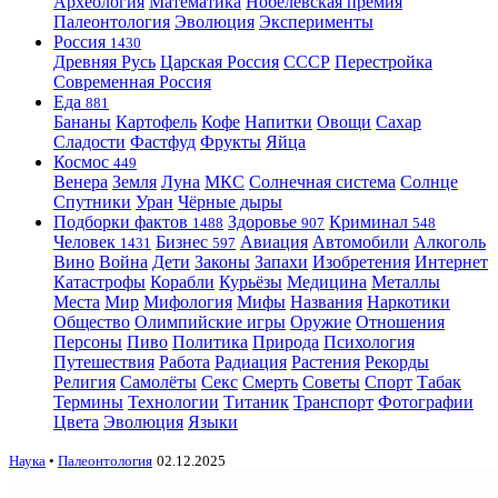
Археология
Математика
Нобелевская премия
Палеонтология
Эволюция
Эксперименты
Россия
1430
Древняя Русь
Царская Россия
СССР
Перестройка
Современная Россия
Еда
881
Бананы
Картофель
Кофе
Напитки
Овощи
Сахар
Сладости
Фастфуд
Фрукты
Яйца
Космос
449
Венера
Земля
Луна
МКС
Солнечная система
Солнце
Спутники
Уран
Чёрные дыры
Подборки фактов
Здоровье
Криминал
1488
907
548
Человек
Бизнес
Авиация
Автомобили
Алкоголь
1431
597
Вино
Война
Дети
Законы
Запахи
Изобретения
Интернет
Катастрофы
Корабли
Курьёзы
Медицина
Металлы
Места
Мир
Мифология
Мифы
Названия
Наркотики
Общество
Олимпийские игры
Оружие
Отношения
Персоны
Пиво
Политика
Природа
Психология
Путешествия
Работа
Радиация
Растения
Рекорды
Религия
Самолёты
Секс
Смерть
Советы
Спорт
Табак
Термины
Технологии
Титаник
Транспорт
Фотографии
Цвета
Эволюция
Языки
Наука
•
Палеонтология
02.12.2025