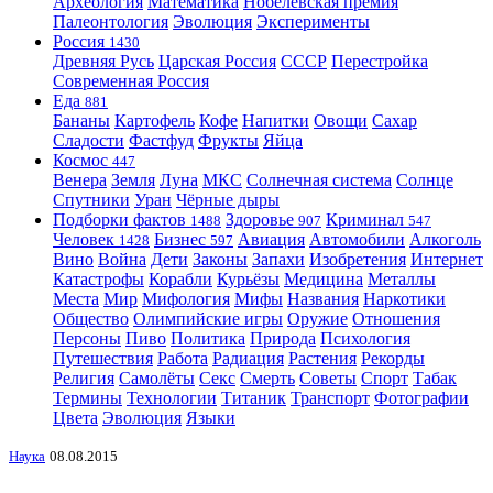
Археология
Математика
Нобелевская премия
Палеонтология
Эволюция
Эксперименты
Россия
1430
Древняя Русь
Царская Россия
СССР
Перестройка
Современная Россия
Еда
881
Бананы
Картофель
Кофе
Напитки
Овощи
Сахар
Сладости
Фастфуд
Фрукты
Яйца
Космос
447
Венера
Земля
Луна
МКС
Солнечная система
Солнце
Спутники
Уран
Чёрные дыры
Подборки фактов
Здоровье
Криминал
1488
907
547
Человек
Бизнес
Авиация
Автомобили
Алкоголь
1428
597
Вино
Война
Дети
Законы
Запахи
Изобретения
Интернет
Катастрофы
Корабли
Курьёзы
Медицина
Металлы
Места
Мир
Мифология
Мифы
Названия
Наркотики
Общество
Олимпийские игры
Оружие
Отношения
Персоны
Пиво
Политика
Природа
Психология
Путешествия
Работа
Радиация
Растения
Рекорды
Религия
Самолёты
Секс
Смерть
Советы
Спорт
Табак
Термины
Технологии
Титаник
Транспорт
Фотографии
Цвета
Эволюция
Языки
Наука
08.08.2015