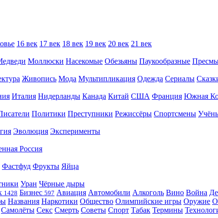
овье
16 век
17 век
18 век
19 век
20 век
21 век
Медведи
Моллюски
Насекомые
Обезьяны
Паукообразные
Пресм
ектура
Живопись
Мода
Мультипликация
Одежда
Сериалы
Сказк
ния
Италия
Нидерланды
Канада
Китай
США
Франция
Южная Ко
Писатели
Политики
Преступники
Режиссёры
Спортсмены
Учён
гия
Эволюция
Эксперименты
енная Россия
Фастфуд
Фрукты
Яйца
тники
Уран
Чёрные дыры
к
Бизнес
Авиация
Автомобили
Алкоголь
Вино
Война
Де
1428
597
фы
Названия
Наркотики
Общество
Олимпийские игры
Оружие
О
Самолёты
Секс
Смерть
Советы
Спорт
Табак
Термины
Технолог