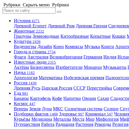
Рубрики
Скрыть меню
Рубрики
История
4271
Древний Египет
Древний Рим
Древняя Греция
Средневек
Животные
2232
Грызуны
Земноводные
Китообразные
Копытные
Кошки
Культура
2436
Видеоигры
Дизайн
Кино
Комиксы
Музыка
Книги
Архит
Города и страны
2734
Флаги
Австралия
Великобритания
Германия
Индия
Испа
Известные люди
2315
Актёры
Бизнесмены
Изобретатели
Монархи
Музыканты
Наука
1182
Археология
Математика
Нобелевская премия
Палеонтоло
Россия
1430
Древняя Русь
Царская Россия
СССР
Перестройка
Соврем
Еда
881
Бананы
Картофель
Кофе
Напитки
Овощи
Сахар
Сладости
Космос
447
Венера
Земля
Луна
МКС
Солнечная система
Солнце
Спу
Подборки фактов
Здоровье
Криминал
Челове
1488
907
547
Курьёзы
Медицина
Металлы
Места
Мир
Мифология
Ми
Путешествия
Работа
Радиация
Растения
Рекорды
Религия