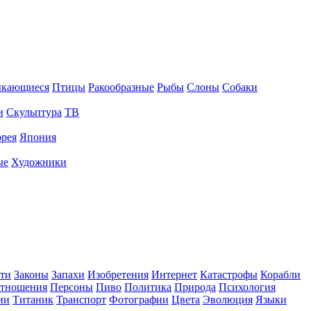
ыкающиеся
Птицы
Ракообразные
Рыбы
Слоны
Собаки
и
Скульптура
ТВ
рея
Япония
ые
Художники
ти
Законы
Запахи
Изобретения
Интернет
Катастрофы
Корабли
тношения
Персоны
Пиво
Политика
Природа
Психология
ии
Титаник
Транспорт
Фотографии
Цвета
Эволюция
Языки