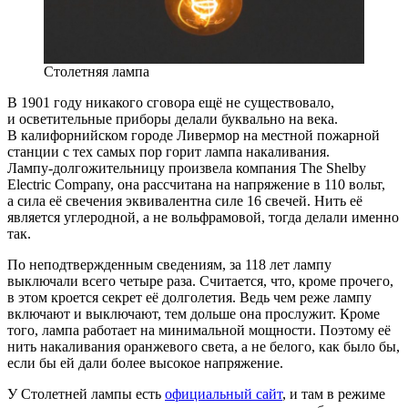
Столетняя лампа
В 1901 году никакого сговора ещё не существовало,
и осветительные приборы делали буквально на века.
В калифорнийском городе Ливермор на местной пожарной
станции с тех самых пор горит лампа накаливания.
Лампу-долгожительницу
произвела компания The Shelby
Electric Company, она рассчитана на напряжение в 110 вольт,
а сила её свечения эквивалентна силе 16 свечей. Нить её
является углеродной, а не вольфрамовой, тогда делали именно
так.
По неподтвержденным сведениям, за 118 лет лампу
выключали всего четыре раза. Считается, что, кроме прочего,
в этом кроется секрет её долголетия. Ведь чем реже лампу
включают и выключают, тем дольше она прослужит. Кроме
того, лампа работает на минимальной мощности. Поэтому её
нить накаливания оранжевого света, а не белого, как было бы,
если бы ей дали более высокое напряжение.
У Столетней лампы есть
официальный сайт
, и там в режиме