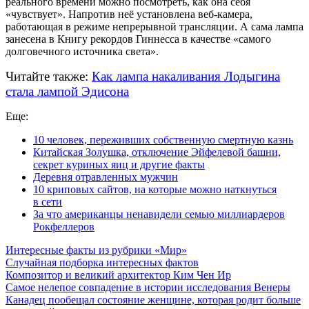
реального времени можно посмотреть, как она себя
«чувствует». Напротив неё установлена
веб-камера
,
работающая в режиме непрерывной трансляции. А сама лампа
занесена в Книгу рекордов Гиннесса в качестве «самого
долговечного источника света».
Читайте также:
Как лампа накаливания Лодыгина
стала лампой Эдисона
Еще:
10 человек, переживших собственную смертную казнь
Китайская Золушка, отключение Эйфелевой башни,
секрет куриных яиц и другие факты
Деревня отравленных мужчин
10 криповых сайтов, на которые можно наткнуться
в сети
За что американцы ненавидели семью миллиардеров
Рокфеллеров
Интересные факты из рубрики «Мир»
Случайная подборка интересных фактов
Композитор и великий архитектор Ким Чен Ир
Самое нелепое совпадение в истории исследования Венеры
Канадец пообещал состояние женщине, которая родит больше