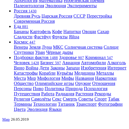
Археология
Математика
Нобелевская премия
Палеонтология
Эволюция
Эксперименты
Россия
1430
Древняя Русь
Царская Россия
СССР
Перестройка
Современная Россия
Еда
881
Бананы
Картофель
Кофе
Напитки
Овощи
Сахар
Сладости
Фастфуд
Фрукты
Яйца
Космос
447
Венера
Земля
Луна
МКС
Солнечная система
Солнце
Спутники
Уран
Чёрные дыры
Подборки фактов
Здоровье
Криминал
1488
907
547
Человек
Бизнес
Авиация
Автомобили
Алкоголь
1428
597
Вино
Война
Дети
Законы
Запахи
Изобретения
Интернет
Катастрофы
Корабли
Курьёзы
Медицина
Металлы
Места
Мир
Мифология
Мифы
Названия
Наркотики
Общество
Олимпийские игры
Оружие
Отношения
Персоны
Пиво
Политика
Природа
Психология
Путешествия
Работа
Радиация
Растения
Рекорды
Религия
Самолёты
Секс
Смерть
Советы
Спорт
Табак
Термины
Технологии
Титаник
Транспорт
Фотографии
Цвета
Эволюция
Языки
Мир
26.05.2019