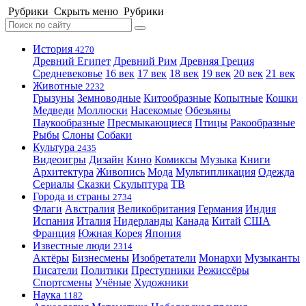
Рубрики
Скрыть меню
Рубрики
История
4270
Древний Египет
Древний Рим
Древняя Греция
Средневековье
16 век
17 век
18 век
19 век
20 век
21 век
Животные
2232
Грызуны
Земноводные
Китообразные
Копытные
Кошки
Медведи
Моллюски
Насекомые
Обезьяны
Паукообразные
Пресмыкающиеся
Птицы
Ракообразные
Рыбы
Слоны
Собаки
Культура
2435
Видеоигры
Дизайн
Кино
Комиксы
Музыка
Книги
Архитектура
Живопись
Мода
Мультипликация
Одежда
Сериалы
Сказки
Скульптура
ТВ
Города и страны
2734
Флаги
Австралия
Великобритания
Германия
Индия
Испания
Италия
Нидерланды
Канада
Китай
США
Франция
Южная Корея
Япония
Известные люди
2314
Актёры
Бизнесмены
Изобретатели
Монархи
Музыканты
Писатели
Политики
Преступники
Режиссёры
Спортсмены
Учёные
Художники
Наука
1182