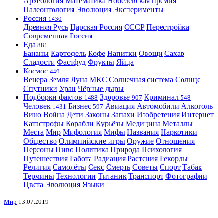
Археология
Математика
Нобелевская премия
Палеонтология
Эволюция
Эксперименты
Россия
1430
Древняя Русь
Царская Россия
СССР
Перестройка
Современная Россия
Еда
881
Бананы
Картофель
Кофе
Напитки
Овощи
Сахар
Сладости
Фастфуд
Фрукты
Яйца
Космос
449
Венера
Земля
Луна
МКС
Солнечная система
Солнце
Спутники
Уран
Чёрные дыры
Подборки фактов
Здоровье
Криминал
1488
907
548
Человек
Бизнес
Авиация
Автомобили
Алкоголь
1431
597
Вино
Война
Дети
Законы
Запахи
Изобретения
Интернет
Катастрофы
Корабли
Курьёзы
Медицина
Металлы
Места
Мир
Мифология
Мифы
Названия
Наркотики
Общество
Олимпийские игры
Оружие
Отношения
Персоны
Пиво
Политика
Природа
Психология
Путешествия
Работа
Радиация
Растения
Рекорды
Религия
Самолёты
Секс
Смерть
Советы
Спорт
Табак
Термины
Технологии
Титаник
Транспорт
Фотографии
Цвета
Эволюция
Языки
Мир
13.07.2019