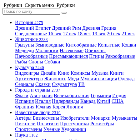
Рубрики
Скрыть меню
Рубрики
История
4275
Древний Египет
Древний Рим
Древняя Греция
Средневековье
16 век
17 век
18 век
19 век
20 век
21 век
Животные
2233
Грызуны
Земноводные
Китообразные
Копытные
Кошки
Медведи
Моллюски
Насекомые
Обезьяны
Паукообразные
Пресмыкающиеся
Птицы
Ракообразные
Рыбы
Слоны
Собаки
Культура
2440
Видеоигры
Дизайн
Кино
Комиксы
Музыка
Книги
Архитектура
Живопись
Мода
Мультипликация
Одежда
Сериалы
Сказки
Скульптура
ТВ
Города и страны
2737
Флаги
Австралия
Великобритания
Германия
Индия
Испания
Италия
Нидерланды
Канада
Китай
США
Франция
Южная Корея
Япония
Известные люди
2319
Актёры
Бизнесмены
Изобретатели
Монархи
Музыканты
Писатели
Политики
Преступники
Режиссёры
Спортсмены
Учёные
Художники
Наука
1182