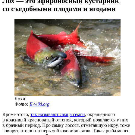
Лох — это эфироносный кустарник
со съедобными плодами и ягодами
Лохи
Фото:
E-wiki
.org
Кроме этого,
так называют самца сёмги
, окрашенного
в красивый красноватый оттенок, который появляется у них
в брачный период. Про самку лосося, отметавшую икру, тоже
говорят, что она теперь «облоховившаяся». Такая рыба менее