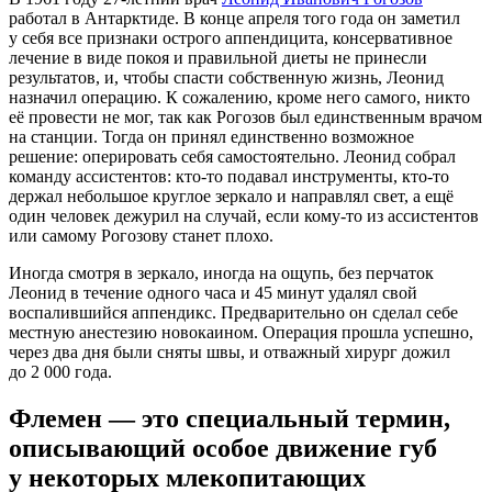
работал в Антарктиде. В конце апреля того года он заметил
у себя все признаки острого аппендицита, консервативное
лечение в виде покоя и правильной диеты не принесли
результатов, и, чтобы спасти собственную жизнь, Леонид
назначил операцию. К сожалению, кроме него самого, никто
её провести не мог, так как Рогозов был единственным врачом
на станции. Тогда он принял единственно возможное
решение: оперировать себя самостоятельно. Леонид собрал
команду ассистентов:
кто-то
подавал инструменты,
кто-то
держал небольшое круглое зеркало и направлял свет, а ещё
один человек дежурил на случай, если
кому-то
из ассистентов
или самому Рогозову станет плохо.
Иногда смотря в зеркало, иногда на ощупь, без перчаток
Леонид в течение одного часа и 45 минут удалял свой
воспалившийся аппендикс. Предварительно он сделал себе
местную анестезию новокаином. Операция прошла успешно,
через два дня были сняты швы, и отважный хирург дожил
до 2 000 года.
Флемен — это специальный термин,
описывающий особое движение губ
у некоторых млекопитающих