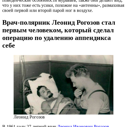
поведенческие особенности муравьев, также они делают вид,
что у них тоже есть усики, похожие на «антенны», размахивая
своей первой или второй парой ног в воздухе.
Врач-полярник
Леонид Рогозов стал
первым человеком, который сделал
операцию по удалению аппендикса
себе
Леонид Рогозов
В 1961 году
27-летний
врач
Леонид Иванович Рогозов