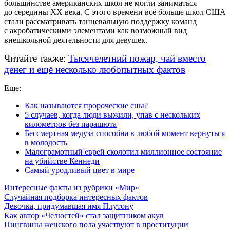
большинстве американских школ не могли заниматься
до середины XX века. С этого времени всё больше школ США
стали рассматривать танцевальную поддержку команд
с акробатическими элементами как возможный вид
внешкольной деятельности для девушек.
Читайте также:
Тысячелетний пожар, чай вместо
денег и ещё несколько любопытных фактов
Еще:
Как называются пророческие сны?
5 случаев, когда люди выжили, упав с нескольких
километров без парашюта
Бессмертная медуза способна в любой момент вернуться
в молодость
Малограмотный еврей сколотил миллионное состояние
на убийстве Кеннеди
Самый уродливый цвет в мире
Интересные факты из рубрики «Мир»
Случайная подборка интересных фактов
Девочка, придумавшая имя Плутону
Как автор «Челюстей» стал защитником акул
Пингвины женского пола участвуют в проституции