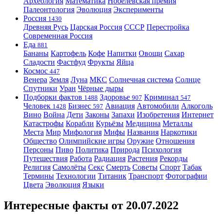
Археология
Математика
Нобелевская премия
Палеонтология
Эволюция
Эксперименты
Россия
1430
Древняя Русь
Царская Россия
СССР
Перестройка
Современная Россия
Еда
881
Бананы
Картофель
Кофе
Напитки
Овощи
Сахар
Сладости
Фастфуд
Фрукты
Яйца
Космос
447
Венера
Земля
Луна
МКС
Солнечная система
Солнце
Спутники
Уран
Чёрные дыры
Подборки фактов
Здоровье
Криминал
1488
907
547
Человек
Бизнес
Авиация
Автомобили
Алкоголь
1428
597
Вино
Война
Дети
Законы
Запахи
Изобретения
Интернет
Катастрофы
Корабли
Курьёзы
Медицина
Металлы
Места
Мир
Мифология
Мифы
Названия
Наркотики
Общество
Олимпийские игры
Оружие
Отношения
Персоны
Пиво
Политика
Природа
Психология
Путешествия
Работа
Радиация
Растения
Рекорды
Религия
Самолёты
Секс
Смерть
Советы
Спорт
Табак
Термины
Технологии
Титаник
Транспорт
Фотографии
Цвета
Эволюция
Языки
Интересные факты от 20.07.2022