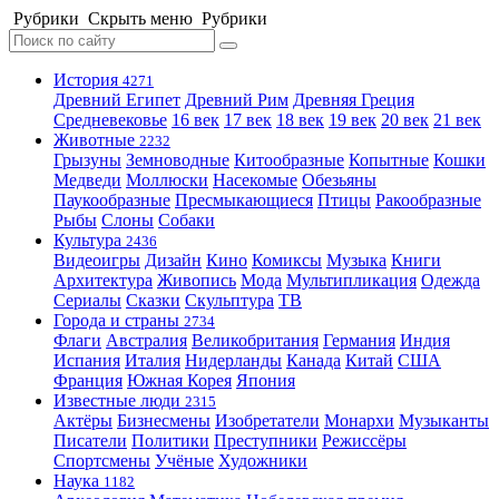
Рубрики
Скрыть меню
Рубрики
История
4271
Древний Египет
Древний Рим
Древняя Греция
Средневековье
16 век
17 век
18 век
19 век
20 век
21 век
Животные
2232
Грызуны
Земноводные
Китообразные
Копытные
Кошки
Медведи
Моллюски
Насекомые
Обезьяны
Паукообразные
Пресмыкающиеся
Птицы
Ракообразные
Рыбы
Слоны
Собаки
Культура
2436
Видеоигры
Дизайн
Кино
Комиксы
Музыка
Книги
Архитектура
Живопись
Мода
Мультипликация
Одежда
Сериалы
Сказки
Скульптура
ТВ
Города и страны
2734
Флаги
Австралия
Великобритания
Германия
Индия
Испания
Италия
Нидерланды
Канада
Китай
США
Франция
Южная Корея
Япония
Известные люди
2315
Актёры
Бизнесмены
Изобретатели
Монархи
Музыканты
Писатели
Политики
Преступники
Режиссёры
Спортсмены
Учёные
Художники
Наука
1182