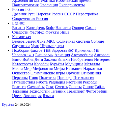
Археология
Математика
Нобелевская премия
Палеонтология
Эволюция
Эксперименты
Россия
1431
Древняя Русь
Царская Россия
СССР
Перестройка
Современная Россия
Еда
882
Бананы
Картофель
Кофе
Напитки
Овощи
Сахар
Сладости
Фастфуд
Фрукты
Яйца
Космос
449
Венера
Земля
Луна
МКС
Солнечная система
Солнце
Спутники
Уран
Чёрные дыры
Подборки фактов
Здоровье
Криминал
1488
907
548
Человек
Бизнес
Авиация
Автомобили
Алкоголь
1431
597
Вино
Война
Дети
Законы
Запахи
Изобретения
Интернет
Катастрофы
Корабли
Курьёзы
Медицина
Металлы
Места
Мир
Мифология
Мифы
Названия
Наркотики
Общество
Олимпийские игры
Оружие
Отношения
Персоны
Пиво
Политика
Природа
Психология
Путешествия
Работа
Радиация
Растения
Рекорды
Религия
Самолёты
Секс
Смерть
Советы
Спорт
Табак
Термины
Технологии
Титаник
Транспорт
Фотографии
Цвета
Эволюция
Языки
Курьёзы
24.10.2024