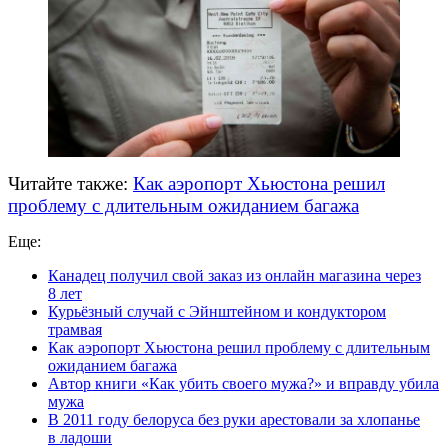
Читайте также:
Как аэропорт Хьюстона решил
проблему с длительным ожиданием багажа
Еще:
Канадец получил свой заказ из онлайн магазина через
8 лет
Курьёзный случай с Эйнштейном и кондуктором
трамвая
Как аэропорт Хьюстона решил проблему с длительным
ожиданием багажа
Автор книги «Как убить своего мужа?» и вправду убила
мужа
В 2011 году белоруса без руки арестовали за хлопанье
в ладоши