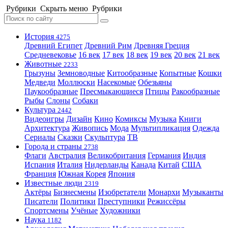
Рубрики
Скрыть меню
Рубрики
История
4275
Древний Египет
Древний Рим
Древняя Греция
Средневековье
16 век
17 век
18 век
19 век
20 век
21 век
Животные
2233
Грызуны
Земноводные
Китообразные
Копытные
Кошки
Медведи
Моллюски
Насекомые
Обезьяны
Паукообразные
Пресмыкающиеся
Птицы
Ракообразные
Рыбы
Слоны
Собаки
Культура
2442
Видеоигры
Дизайн
Кино
Комиксы
Музыка
Книги
Архитектура
Живопись
Мода
Мультипликация
Одежда
Сериалы
Сказки
Скульптура
ТВ
Города и страны
2738
Флаги
Австралия
Великобритания
Германия
Индия
Испания
Италия
Нидерланды
Канада
Китай
США
Франция
Южная Корея
Япония
Известные люди
2319
Актёры
Бизнесмены
Изобретатели
Монархи
Музыканты
Писатели
Политики
Преступники
Режиссёры
Спортсмены
Учёные
Художники
Наука
1182