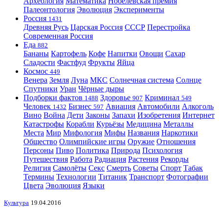
Археология
Математика
Нобелевская премия
Палеонтология
Эволюция
Эксперименты
Россия
1431
Древняя Русь
Царская Россия
СССР
Перестройка
Современная Россия
Еда
882
Бананы
Картофель
Кофе
Напитки
Овощи
Сахар
Сладости
Фастфуд
Фрукты
Яйца
Космос
449
Венера
Земля
Луна
МКС
Солнечная система
Солнце
Спутники
Уран
Чёрные дыры
Подборки фактов
Здоровье
Криминал
1488
907
549
Человек
Бизнес
Авиация
Автомобили
Алкоголь
1432
597
Вино
Война
Дети
Законы
Запахи
Изобретения
Интернет
Катастрофы
Корабли
Курьёзы
Медицина
Металлы
Места
Мир
Мифология
Мифы
Названия
Наркотики
Общество
Олимпийские игры
Оружие
Отношения
Персоны
Пиво
Политика
Природа
Психология
Путешествия
Работа
Радиация
Растения
Рекорды
Религия
Самолёты
Секс
Смерть
Советы
Спорт
Табак
Термины
Технологии
Титаник
Транспорт
Фотографии
Цвета
Эволюция
Языки
Культура
19.04.2016