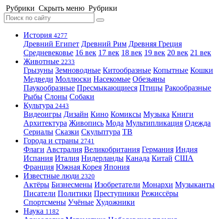
Рубрики
Скрыть меню
Рубрики
История
4277
Древний Египет
Древний Рим
Древняя Греция
Средневековье
16 век
17 век
18 век
19 век
20 век
21 век
Животные
2233
Грызуны
Земноводные
Китообразные
Копытные
Кошки
Медведи
Моллюски
Насекомые
Обезьяны
Паукообразные
Пресмыкающиеся
Птицы
Ракообразные
Рыбы
Слоны
Собаки
Культура
2443
Видеоигры
Дизайн
Кино
Комиксы
Музыка
Книги
Архитектура
Живопись
Мода
Мультипликация
Одежда
Сериалы
Сказки
Скульптура
ТВ
Города и страны
2741
Флаги
Австралия
Великобритания
Германия
Индия
Испания
Италия
Нидерланды
Канада
Китай
США
Франция
Южная Корея
Япония
Известные люди
2320
Актёры
Бизнесмены
Изобретатели
Монархи
Музыканты
Писатели
Политики
Преступники
Режиссёры
Спортсмены
Учёные
Художники
Наука
1182