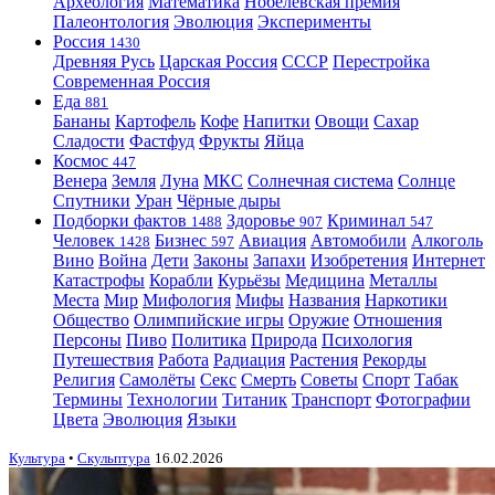
Археология
Математика
Нобелевская премия
Палеонтология
Эволюция
Эксперименты
Россия
1430
Древняя Русь
Царская Россия
СССР
Перестройка
Современная Россия
Еда
881
Бананы
Картофель
Кофе
Напитки
Овощи
Сахар
Сладости
Фастфуд
Фрукты
Яйца
Космос
447
Венера
Земля
Луна
МКС
Солнечная система
Солнце
Спутники
Уран
Чёрные дыры
Подборки фактов
Здоровье
Криминал
1488
907
547
Человек
Бизнес
Авиация
Автомобили
Алкоголь
1428
597
Вино
Война
Дети
Законы
Запахи
Изобретения
Интернет
Катастрофы
Корабли
Курьёзы
Медицина
Металлы
Места
Мир
Мифология
Мифы
Названия
Наркотики
Общество
Олимпийские игры
Оружие
Отношения
Персоны
Пиво
Политика
Природа
Психология
Путешествия
Работа
Радиация
Растения
Рекорды
Религия
Самолёты
Секс
Смерть
Советы
Спорт
Табак
Термины
Технологии
Титаник
Транспорт
Фотографии
Цвета
Эволюция
Языки
Культура
•
Скульптура
16.02.2026