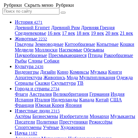
Рубрики
Скрыть меню
Рубрики
История
4271
Древний Египет
Древний Рим
Древняя Греция
Средневековье
16 век
17 век
18 век
19 век
20 век
21 век
Животные
2232
Грызуны
Земноводные
Китообразные
Копытные
Кошки
Медведи
Моллюски
Насекомые
Обезьяны
Паукообразные
Пресмыкающиеся
Птицы
Ракообразные
Рыбы
Слоны
Собаки
Культура
2436
Видеоигры
Дизайн
Кино
Комиксы
Музыка
Книги
Архитектура
Живопись
Мода
Мультипликация
Одежда
Сериалы
Сказки
Скульптура
ТВ
Города и страны
2734
Флаги
Австралия
Великобритания
Германия
Индия
Испания
Италия
Нидерланды
Канада
Китай
США
Франция
Южная Корея
Япония
Известные люди
2315
Актёры
Бизнесмены
Изобретатели
Монархи
Музыканты
Писатели
Политики
Преступники
Режиссёры
Спортсмены
Учёные
Художники
Наука
1182