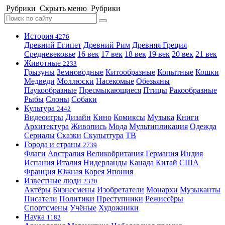
Рубрики
Скрыть меню
Рубрики
История
4276
Древний Египет
Древний Рим
Древняя Греция
Средневековье
16 век
17 век
18 век
19 век
20 век
21 век
Животные
2233
Грызуны
Земноводные
Китообразные
Копытные
Кошки
Медведи
Моллюски
Насекомые
Обезьяны
Паукообразные
Пресмыкающиеся
Птицы
Ракообразные
Рыбы
Слоны
Собаки
Культура
2442
Видеоигры
Дизайн
Кино
Комиксы
Музыка
Книги
Архитектура
Живопись
Мода
Мультипликация
Одежда
Сериалы
Сказки
Скульптура
ТВ
Города и страны
2739
Флаги
Австралия
Великобритания
Германия
Индия
Испания
Италия
Нидерланды
Канада
Китай
США
Франция
Южная Корея
Япония
Известные люди
2320
Актёры
Бизнесмены
Изобретатели
Монархи
Музыканты
Писатели
Политики
Преступники
Режиссёры
Спортсмены
Учёные
Художники
Наука
1182