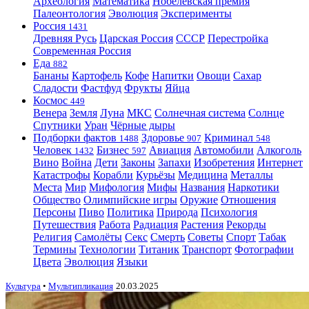
Археология
Математика
Нобелевская премия
Палеонтология
Эволюция
Эксперименты
Россия
1431
Древняя Русь
Царская Россия
СССР
Перестройка
Современная Россия
Еда
882
Бананы
Картофель
Кофе
Напитки
Овощи
Сахар
Сладости
Фастфуд
Фрукты
Яйца
Космос
449
Венера
Земля
Луна
МКС
Солнечная система
Солнце
Спутники
Уран
Чёрные дыры
Подборки фактов
Здоровье
Криминал
1488
907
548
Человек
Бизнес
Авиация
Автомобили
Алкоголь
1432
597
Вино
Война
Дети
Законы
Запахи
Изобретения
Интернет
Катастрофы
Корабли
Курьёзы
Медицина
Металлы
Места
Мир
Мифология
Мифы
Названия
Наркотики
Общество
Олимпийские игры
Оружие
Отношения
Персоны
Пиво
Политика
Природа
Психология
Путешествия
Работа
Радиация
Растения
Рекорды
Религия
Самолёты
Секс
Смерть
Советы
Спорт
Табак
Термины
Технологии
Титаник
Транспорт
Фотографии
Цвета
Эволюция
Языки
Культура
•
Мультипликация
20.03.2025