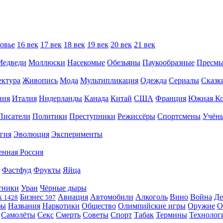
овье
16 век
17 век
18 век
19 век
20 век
21 век
Медведи
Моллюски
Насекомые
Обезьяны
Паукообразные
Пресм
ектура
Живопись
Мода
Мультипликация
Одежда
Сериалы
Сказк
ния
Италия
Нидерланды
Канада
Китай
США
Франция
Южная Ко
Писатели
Политики
Преступники
Режиссёры
Спортсмены
Учён
гия
Эволюция
Эксперименты
енная Россия
Фастфуд
Фрукты
Яйца
тники
Уран
Чёрные дыры
к
Бизнес
Авиация
Автомобили
Алкоголь
Вино
Война
Де
1428
597
фы
Названия
Наркотики
Общество
Олимпийские игры
Оружие
О
Самолёты
Секс
Смерть
Советы
Спорт
Табак
Термины
Технолог