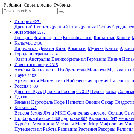
Рубрики
Скрыть меню
Рубрики
История
4271
Древний Египет
Древний Рим
Древняя Греция
Средневек
Животные
2232
Грызуны
Земноводные
Китообразные
Копытные
Кошки
Культура
2436
Видеоигры
Дизайн
Кино
Комиксы
Музыка
Книги
Архит
Города и страны
2734
Флаги
Австралия
Великобритания
Германия
Индия
Испа
Известные люди
2315
Актёры
Бизнесмены
Изобретатели
Монархи
Музыканты
Наука
1182
Археология
Математика
Нобелевская премия
Палеонтоло
Россия
1430
Древняя Русь
Царская Россия
СССР
Перестройка
Соврем
Еда
881
Бананы
Картофель
Кофе
Напитки
Овощи
Сахар
Сладости
Космос
447
Венера
Земля
Луна
МКС
Солнечная система
Солнце
Спу
Подборки фактов
Здоровье
Криминал
Челове
1488
907
547
Курьёзы
Медицина
Металлы
Места
Мир
Мифология
Ми
Путешествия
Работа
Радиация
Растения
Рекорды
Религия