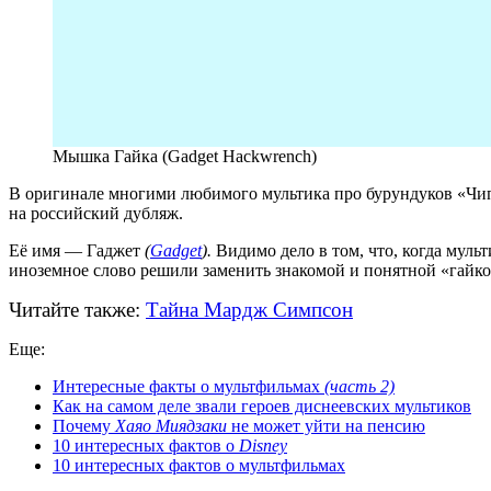
Мышка Гайка (Gadget Hackwrench)
В оригинале многими любимого мультика про бурундуков «Чип 
на российский дубляж.
Её имя — Гаджет
(
Gadget
).
Видимо дело в том, что, когда муль
иноземное слово решили заменить знакомой и понятной «гайкой
Читайте также:
Тайна Мардж Симпсон
Еще:
Интересные факты о мультфильмах
(часть 2)
Как на самом деле звали героев диснеевских мультиков
Почему
Хаяо Миядзаки
не может уйти на пенсию
10 интересных фактов о
Disney
10 интересных фактов о мультфильмах