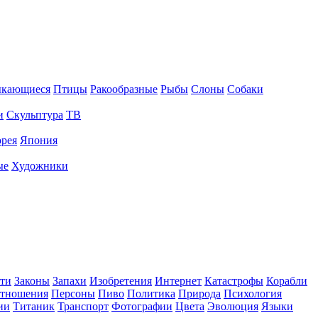
ыкающиеся
Птицы
Ракообразные
Рыбы
Слоны
Собаки
и
Скульптура
ТВ
рея
Япония
ые
Художники
ти
Законы
Запахи
Изобретения
Интернет
Катастрофы
Корабли
тношения
Персоны
Пиво
Политика
Природа
Психология
ии
Титаник
Транспорт
Фотографии
Цвета
Эволюция
Языки