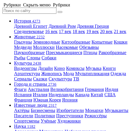
Рубрики
Скрыть меню
Рубрики
История
4273
Древний Египет
Древний Рим
Древняя Греция
Средневековье
16 век
17 век
18 век
19 век
20 век
21 век
Животные
2232
Грызуны
Земноводные
Китообразные
Копытные
Кошки
Медведи
Моллюски
Насекомые
Обезьяны
Паукообразные
Пресмыкающиеся
Птицы
Ракообразные
Рыбы
Слоны
Собаки
Культура
2438
Видеоигры
Дизайн
Кино
Комиксы
Музыка
Книги
Архитектура
Живопись
Мода
Мультипликация
Одежда
Сериалы
Сказки
Скульптура
ТВ
Города и страны
2736
Флаги
Австралия
Великобритания
Германия
Индия
Испания
Италия
Нидерланды
Канада
Китай
США
Франция
Южная Корея
Япония
Известные люди
2317
Актёры
Бизнесмены
Изобретатели
Монархи
Музыканты
Писатели
Политики
Преступники
Режиссёры
Спортсмены
Учёные
Художники
Наука
1182