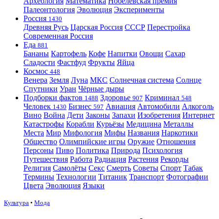
Археология
Математика
Нобелевская премия
Палеонтология
Эволюция
Эксперименты
Россия
1430
Древняя Русь
Царская Россия
СССР
Перестройка
Современная Россия
Еда
881
Бананы
Картофель
Кофе
Напитки
Овощи
Сахар
Сладости
Фастфуд
Фрукты
Яйца
Космос
448
Венера
Земля
Луна
МКС
Солнечная система
Солнце
Спутники
Уран
Чёрные дыры
Подборки фактов
Здоровье
Криминал
1488
907
548
Человек
Бизнес
Авиация
Автомобили
Алкоголь
1430
597
Вино
Война
Дети
Законы
Запахи
Изобретения
Интернет
Катастрофы
Корабли
Курьёзы
Медицина
Металлы
Места
Мир
Мифология
Мифы
Названия
Наркотики
Общество
Олимпийские игры
Оружие
Отношения
Персоны
Пиво
Политика
Природа
Психология
Путешествия
Работа
Радиация
Растения
Рекорды
Религия
Самолёты
Секс
Смерть
Советы
Спорт
Табак
Термины
Технологии
Титаник
Транспорт
Фотографии
Цвета
Эволюция
Языки
Культура
•
Мода