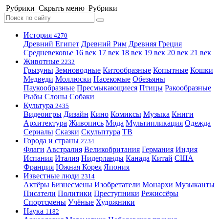
Рубрики
Скрыть меню
Рубрики
История
4270
Древний Египет
Древний Рим
Древняя Греция
Средневековье
16 век
17 век
18 век
19 век
20 век
21 век
Животные
2232
Грызуны
Земноводные
Китообразные
Копытные
Кошки
Медведи
Моллюски
Насекомые
Обезьяны
Паукообразные
Пресмыкающиеся
Птицы
Ракообразные
Рыбы
Слоны
Собаки
Культура
2435
Видеоигры
Дизайн
Кино
Комиксы
Музыка
Книги
Архитектура
Живопись
Мода
Мультипликация
Одежда
Сериалы
Сказки
Скульптура
ТВ
Города и страны
2734
Флаги
Австралия
Великобритания
Германия
Индия
Испания
Италия
Нидерланды
Канада
Китай
США
Франция
Южная Корея
Япония
Известные люди
2314
Актёры
Бизнесмены
Изобретатели
Монархи
Музыканты
Писатели
Политики
Преступники
Режиссёры
Спортсмены
Учёные
Художники
Наука
1182