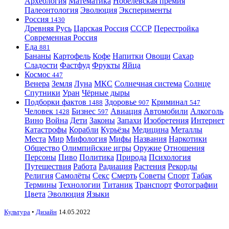
Археология
Математика
Нобелевская премия
Палеонтология
Эволюция
Эксперименты
Россия
1430
Древняя Русь
Царская Россия
СССР
Перестройка
Современная Россия
Еда
881
Бананы
Картофель
Кофе
Напитки
Овощи
Сахар
Сладости
Фастфуд
Фрукты
Яйца
Космос
447
Венера
Земля
Луна
МКС
Солнечная система
Солнце
Спутники
Уран
Чёрные дыры
Подборки фактов
Здоровье
Криминал
1488
907
547
Человек
Бизнес
Авиация
Автомобили
Алкоголь
1428
597
Вино
Война
Дети
Законы
Запахи
Изобретения
Интернет
Катастрофы
Корабли
Курьёзы
Медицина
Металлы
Места
Мир
Мифология
Мифы
Названия
Наркотики
Общество
Олимпийские игры
Оружие
Отношения
Персоны
Пиво
Политика
Природа
Психология
Путешествия
Работа
Радиация
Растения
Рекорды
Религия
Самолёты
Секс
Смерть
Советы
Спорт
Табак
Термины
Технологии
Титаник
Транспорт
Фотографии
Цвета
Эволюция
Языки
Культура
•
Дизайн
14.05.2022