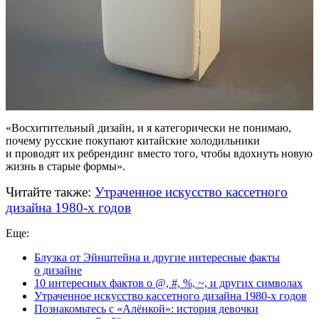
«Восхитительный дизайн, и я категорически не понимаю,
почему русские покупают китайские холодильники
и проводят их ребрендинг вместо того, чтобы вдохнуть новую
жизнь в старые формы».
Читайте также:
Утраченное искусство кассетного
дизайна 1980-х годов
Еще:
Блузка от Эйнштейна и другие интересные факты
о дизайне
10 интересных фактов о @, #, %, ~, и других символах
Утраченное искусство кассетного дизайна
1980-х годов
Познакомьтесь с «Алёнкой»: история девочки