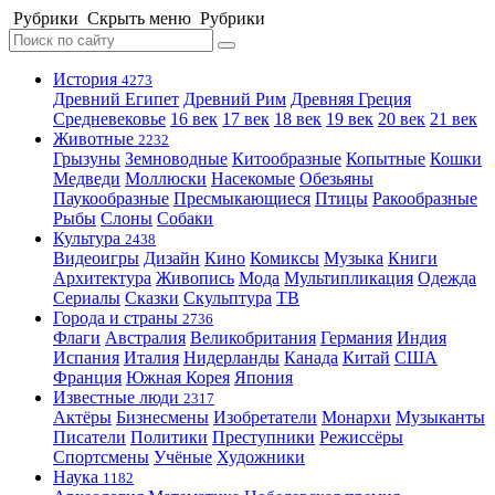
Рубрики
Скрыть меню
Рубрики
История
4273
Древний Египет
Древний Рим
Древняя Греция
Средневековье
16 век
17 век
18 век
19 век
20 век
21 век
Животные
2232
Грызуны
Земноводные
Китообразные
Копытные
Кошки
Медведи
Моллюски
Насекомые
Обезьяны
Паукообразные
Пресмыкающиеся
Птицы
Ракообразные
Рыбы
Слоны
Собаки
Культура
2438
Видеоигры
Дизайн
Кино
Комиксы
Музыка
Книги
Архитектура
Живопись
Мода
Мультипликация
Одежда
Сериалы
Сказки
Скульптура
ТВ
Города и страны
2736
Флаги
Австралия
Великобритания
Германия
Индия
Испания
Италия
Нидерланды
Канада
Китай
США
Франция
Южная Корея
Япония
Известные люди
2317
Актёры
Бизнесмены
Изобретатели
Монархи
Музыканты
Писатели
Политики
Преступники
Режиссёры
Спортсмены
Учёные
Художники
Наука
1182