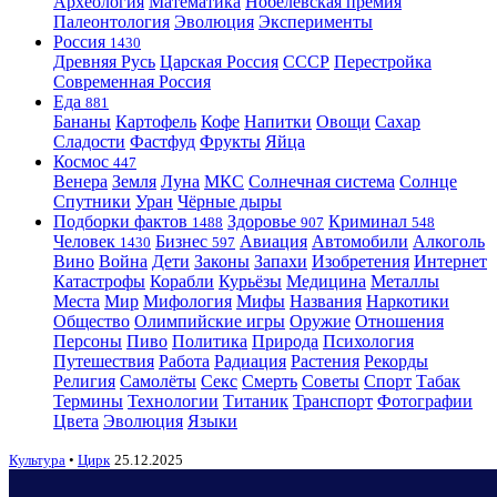
Археология
Математика
Нобелевская премия
Палеонтология
Эволюция
Эксперименты
Россия
1430
Древняя Русь
Царская Россия
СССР
Перестройка
Современная Россия
Еда
881
Бананы
Картофель
Кофе
Напитки
Овощи
Сахар
Сладости
Фастфуд
Фрукты
Яйца
Космос
447
Венера
Земля
Луна
МКС
Солнечная система
Солнце
Спутники
Уран
Чёрные дыры
Подборки фактов
Здоровье
Криминал
1488
907
548
Человек
Бизнес
Авиация
Автомобили
Алкоголь
1430
597
Вино
Война
Дети
Законы
Запахи
Изобретения
Интернет
Катастрофы
Корабли
Курьёзы
Медицина
Металлы
Места
Мир
Мифология
Мифы
Названия
Наркотики
Общество
Олимпийские игры
Оружие
Отношения
Персоны
Пиво
Политика
Природа
Психология
Путешествия
Работа
Радиация
Растения
Рекорды
Религия
Самолёты
Секс
Смерть
Советы
Спорт
Табак
Термины
Технологии
Титаник
Транспорт
Фотографии
Цвета
Эволюция
Языки
Культура
•
Цирк
25.12.2025