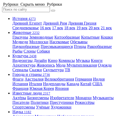
Рубрики
Скрыть меню
Рубрики
История
4273
Древний Египет
Древний Рим
Древняя Греция
Средневековье
16 век
17 век
18 век
19 век
20 век
21 век
Животные
2232
Грызуны
Земноводные
Китообразные
Копытные
Кошки
Медведи
Моллюски
Насекомые
Обезьяны
Паукообразные
Пресмыкающиеся
Птицы
Ракообразные
Рыбы
Слоны
Собаки
Культура
2438
Видеоигры
Дизайн
Кино
Комиксы
Музыка
Книги
Архитектура
Живопись
Мода
Мультипликация
Одежда
Сериалы
Сказки
Скульптура
ТВ
Города и страны
2736
Флаги
Австралия
Великобритания
Германия
Индия
Испания
Италия
Нидерланды
Канада
Китай
США
Франция
Южная Корея
Япония
Известные люди
2317
Актёры
Бизнесмены
Изобретатели
Монархи
Музыканты
Писатели
Политики
Преступники
Режиссёры
Спортсмены
Учёные
Художники
Наука
1182