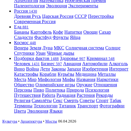
Археология
Математика
Нобелевская премия
Палеонтология
Эволюция
Эксперименты
Россия
1430
Древняя Русь
Царская Россия
СССР
Перестройка
Современная Россия
Еда
881
Бананы
Картофель
Кофе
Напитки
Овощи
Сахар
Сладости
Фастфуд
Фрукты
Яйца
Космос
448
Венера
Земля
Луна
МКС
Солнечная система
Солнце
Спутники
Уран
Чёрные дыры
Подборки фактов
Здоровье
Криминал
1488
907
548
Человек
Бизнес
Авиация
Автомобили
Алкоголь
1431
597
Вино
Война
Дети
Законы
Запахи
Изобретения
Интернет
Катастрофы
Корабли
Курьёзы
Медицина
Металлы
Места
Мир
Мифология
Мифы
Названия
Наркотики
Общество
Олимпийские игры
Оружие
Отношения
Персоны
Пиво
Политика
Природа
Психология
Путешествия
Работа
Радиация
Растения
Рекорды
Религия
Самолёты
Секс
Смерть
Советы
Спорт
Табак
Термины
Технологии
Титаник
Транспорт
Фотографии
Цвета
Эволюция
Языки
Культура
•
Архитектура
•
Мосты
06.04.2026