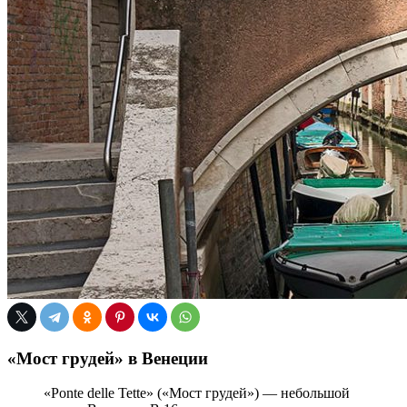
«Мост грудей» в Венеции
«Ponte delle Tette» («Мост грудей») — небольшой