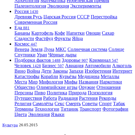
Археология
Математика
Нобелевская премия
Палеонтология
Эволюция
Эксперименты
Россия
1430
Древняя Русь
Царская Россия
СССР
Перестройка
Современная Россия
Еда
881
Бананы
Картофель
Кофе
Напитки
Овощи
Сахар
Сладости
Фастфуд
Фрукты
Яйца
Космос
447
Венера
Земля
Луна
МКС
Солнечная система
Солнце
Спутники
Уран
Чёрные дыры
Подборки фактов
Здоровье
Криминал
1488
907
547
Человек
Бизнес
Авиация
Автомобили
Алкоголь
1428
597
Вино
Война
Дети
Законы
Запахи
Изобретения
Интернет
Катастрофы
Корабли
Курьёзы
Медицина
Металлы
Места
Мир
Мифология
Мифы
Названия
Наркотики
Общество
Олимпийские игры
Оружие
Отношения
Персоны
Пиво
Политика
Природа
Психология
Путешествия
Работа
Радиация
Растения
Рекорды
Религия
Самолёты
Секс
Смерть
Советы
Спорт
Табак
Термины
Технологии
Титаник
Транспорт
Фотографии
Цвета
Эволюция
Языки
Культура
26.05.2015