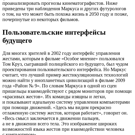
проанализировать прогнозы кинематографистов. Ниже
приведены три наблюдения Маркуса и других футурологов
о том, на что может быть похожа жизнь в 2050 году и позже,
почерпнутые из некоторых фильмов.
Пользовательские интерфейсы
будущего
Для многих зрителей в 2002 году интерфейс управления
жестами, которым в фильме «Особое мнение» пользовался
Том Круз, сыгравший полицейского из будущего, был чудом
проектирования пользовательского интерфейса. Но Маркус
считает, что лучший пример жестикуляционных технологий
можно найти у инопланетных цивилизаций в фильме 2009
года «Район № 9». По словам Маркуса в одной из сцен
пришельцы взаимодействуют с рядом мониторов при помощи
«красивых жестов». Их команды изящны и легки,
и показывают идеальную систему управления компьютерами
при помощи движений. «Здесь мы видим прекрасно
отлаженную систему жестов, которая работает», говорит он.
«Весь смысл заключается в движении пальцев,
а не в движении всего тела. Это изображение широких
возможностей языка жестов при взаимодействии человека
с компьютером».