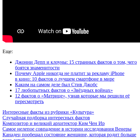
Еще:
Джонни Депп и клоуны: 15 странных фактов о том, чего
боятся знаменитости
Почему Apple никогда не платит за рекламу iPhone
в кино: 10 фактов о лучшем смартфоне в мире
Каким на самом деле был Стив Джобс
17 любопытных фактов о «Звёздных войнах»
12 фактов о «Матрице», узнав которые мы решили её
пересмотреть
Интересные факты из рубрики «Культура»
Случайная подборка интересных фактов
Композитор и великий архитектор Ким Чен Ир
Самое нелепое совпадение в истории исследования Венеры
Канадец пообещал состояние женщине, которая родит больше