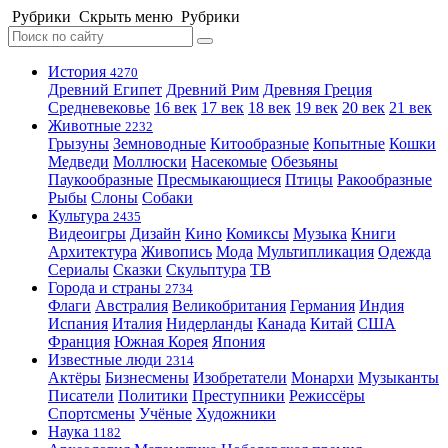
Рубрики
Скрыть меню
Рубрики
История
4270
Древний Египет
Древний Рим
Древняя Греция
Средневековье
16 век
17 век
18 век
19 век
20 век
21 век
Животные
2232
Грызуны
Земноводные
Китообразные
Копытные
Кошки
Медведи
Моллюски
Насекомые
Обезьяны
Паукообразные
Пресмыкающиеся
Птицы
Ракообразные
Рыбы
Слоны
Собаки
Культура
2435
Видеоигры
Дизайн
Кино
Комиксы
Музыка
Книги
Архитектура
Живопись
Мода
Мультипликация
Одежда
Сериалы
Сказки
Скульптура
ТВ
Города и страны
2734
Флаги
Австралия
Великобритания
Германия
Индия
Испания
Италия
Нидерланды
Канада
Китай
США
Франция
Южная Корея
Япония
Известные люди
2314
Актёры
Бизнесмены
Изобретатели
Монархи
Музыканты
Писатели
Политики
Преступники
Режиссёры
Спортсмены
Учёные
Художники
Наука
1182