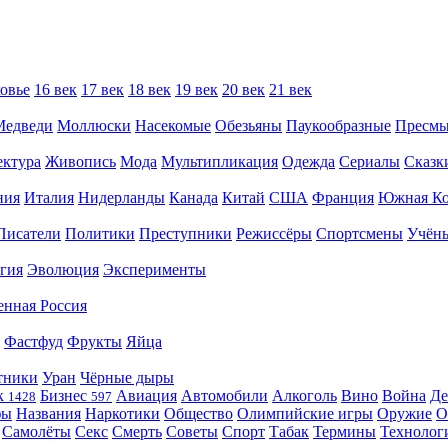
овье
16 век
17 век
18 век
19 век
20 век
21 век
Медведи
Моллюски
Насекомые
Обезьяны
Паукообразные
Пресм
ектура
Живопись
Мода
Мультипликация
Одежда
Сериалы
Сказк
ния
Италия
Нидерланды
Канада
Китай
США
Франция
Южная Ко
Писатели
Политики
Преступники
Режиссёры
Спортсмены
Учён
гия
Эволюция
Эксперименты
енная Россия
Фастфуд
Фрукты
Яйца
тники
Уран
Чёрные дыры
к
Бизнес
Авиация
Автомобили
Алкоголь
Вино
Война
Де
1428
597
фы
Названия
Наркотики
Общество
Олимпийские игры
Оружие
О
Самолёты
Секс
Смерть
Советы
Спорт
Табак
Термины
Технолог