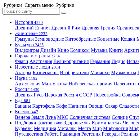
Рубрики
Скрыть меню
Рубрики
История
4270
Древний Египет
Древний Рим
Древняя Греция
Средневек
Животные
2232
Грызуны
Земноводные
Китообразные
Копытные
Кошки
Культура
2435
Видеоигры
Дизайн
Кино
Комиксы
Музыка
Книги
Архит
Города и страны
2734
Флаги
Австралия
Великобритания
Германия
Индия
Испа
Известные люди
2314
Актёры
Бизнесмены
Изобретатели
Монархи
Музыканты
Наука
1182
Археология
Математика
Нобелевская премия
Палеонтоло
Россия
1430
Древняя Русь
Царская Россия
СССР
Перестройка
Соврем
Еда
881
Бананы
Картофель
Кофе
Напитки
Овощи
Сахар
Сладости
Космос
447
Венера
Земля
Луна
МКС
Солнечная система
Солнце
Спу
Подборки фактов
Здоровье
Криминал
Челове
1488
907
547
Курьёзы
Медицина
Металлы
Места
Мир
Мифология
Ми
Путешествия
Работа
Радиация
Растения
Рекорды
Религия