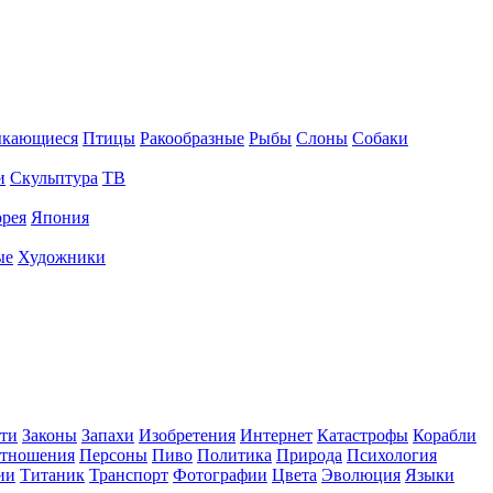
ыкающиеся
Птицы
Ракообразные
Рыбы
Слоны
Собаки
и
Скульптура
ТВ
рея
Япония
ые
Художники
ти
Законы
Запахи
Изобретения
Интернет
Катастрофы
Корабли
тношения
Персоны
Пиво
Политика
Природа
Психология
ии
Титаник
Транспорт
Фотографии
Цвета
Эволюция
Языки