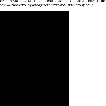
утствие звука, призыв «пой, революция!» и завораживающее испо
ругом — рабочего, руководящего штурмом Зимнего дворца.