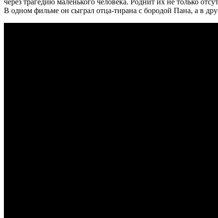
через трагедию маленького человека. Роднит их не только отс
В одном фильме он сыграл отца-тирана с бородой Пана, а в д