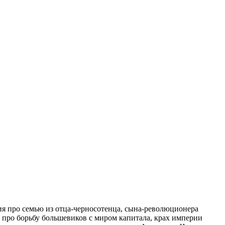
я про семью из отца-черносотенца, сына-революционера
про борьбу большевиков с миром капитала, крах империи