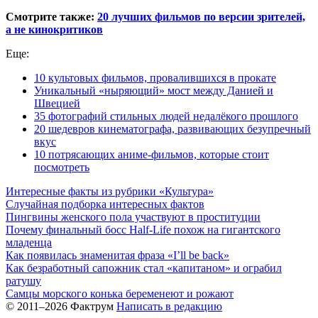
Смотрите также:
20 лучших фильмов по версии зрителей,
а не кинокритиков
Еще:
10 культовых фильмов, провалившихся в прокате
Уникальный «ныряющий» мост между Данией и
Швецией
35 фотографий стильных людей недалёкого прошлого
20 шедевров кинематографа, развивающих безупречный
вкус
10 потрясающих аниме-фильмов, которые стоит
посмотреть
Интересные факты из рубрики «Культура»
Случайная подборка интересных фактов
Пингвины женского пола участвуют в проституции
Почему финальный босс Half-Life похож на гигантского
младенца
Как появилась знаменитая фраза «I’ll be back»
Как безработный сапожник стал «капитаном» и ограбил
ратушу
Самцы морского конька беременеют и рожают
© 2011–2026 Фактрум
Написать в редакцию