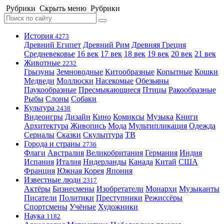
Рубрики
Скрыть меню
Рубрики
История
4273
Древний Египет
Древний Рим
Древняя Греция
Средневековье
16 век
17 век
18 век
19 век
20 век
21 век
Животные
2232
Грызуны
Земноводные
Китообразные
Копытные
Кошки
Медведи
Моллюски
Насекомые
Обезьяны
Паукообразные
Пресмыкающиеся
Птицы
Ракообразные
Рыбы
Слоны
Собаки
Культура
2438
Видеоигры
Дизайн
Кино
Комиксы
Музыка
Книги
Архитектура
Живопись
Мода
Мультипликация
Одежда
Сериалы
Сказки
Скульптура
ТВ
Города и страны
2736
Флаги
Австралия
Великобритания
Германия
Индия
Испания
Италия
Нидерланды
Канада
Китай
США
Франция
Южная Корея
Япония
Известные люди
2317
Актёры
Бизнесмены
Изобретатели
Монархи
Музыканты
Писатели
Политики
Преступники
Режиссёры
Спортсмены
Учёные
Художники
Наука
1182