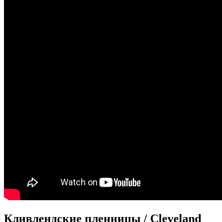
Кливлендские пленницы / Cleveland