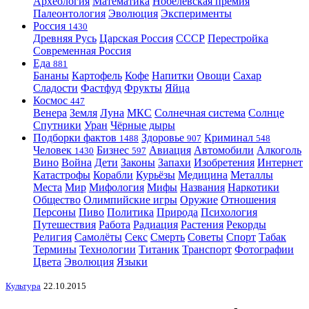
Археология
Математика
Нобелевская премия
Палеонтология
Эволюция
Эксперименты
Россия
1430
Древняя Русь
Царская Россия
СССР
Перестройка
Современная Россия
Еда
881
Бананы
Картофель
Кофе
Напитки
Овощи
Сахар
Сладости
Фастфуд
Фрукты
Яйца
Космос
447
Венера
Земля
Луна
МКС
Солнечная система
Солнце
Спутники
Уран
Чёрные дыры
Подборки фактов
Здоровье
Криминал
1488
907
548
Человек
Бизнес
Авиация
Автомобили
Алкоголь
1430
597
Вино
Война
Дети
Законы
Запахи
Изобретения
Интернет
Катастрофы
Корабли
Курьёзы
Медицина
Металлы
Места
Мир
Мифология
Мифы
Названия
Наркотики
Общество
Олимпийские игры
Оружие
Отношения
Персоны
Пиво
Политика
Природа
Психология
Путешествия
Работа
Радиация
Растения
Рекорды
Религия
Самолёты
Секс
Смерть
Советы
Спорт
Табак
Термины
Технологии
Титаник
Транспорт
Фотографии
Цвета
Эволюция
Языки
Культура
22.10.2015