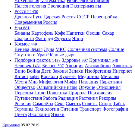
Археология
Математика
Нобелевская премия
Палеонтология
Эволюция
Эксперименты
Россия
1430
Древняя Русь
Царская Россия
СССР
Перестройка
Современная Россия
Еда
881
Бананы
Картофель
Кофе
Напитки
Овощи
Сахар
Сладости
Фастфуд
Фрукты
Яйца
Космос
449
Венера
Земля
Луна
МКС
Солнечная система
Солнце
Спутники
Уран
Чёрные дыры
Подборки фактов
Здоровье
Криминал
1488
907
548
Человек
Бизнес
Авиация
Автомобили
Алкоголь
1431
597
Вино
Война
Дети
Законы
Запахи
Изобретения
Интернет
Катастрофы
Корабли
Курьёзы
Медицина
Металлы
Места
Мир
Мифология
Мифы
Названия
Наркотики
Общество
Олимпийские игры
Оружие
Отношения
Персоны
Пиво
Политика
Природа
Психология
Путешествия
Работа
Радиация
Растения
Рекорды
Религия
Самолёты
Секс
Смерть
Советы
Спорт
Табак
Термины
Технологии
Титаник
Транспорт
Фотографии
Цвета
Эволюция
Языки
Криминал
05.02.2019