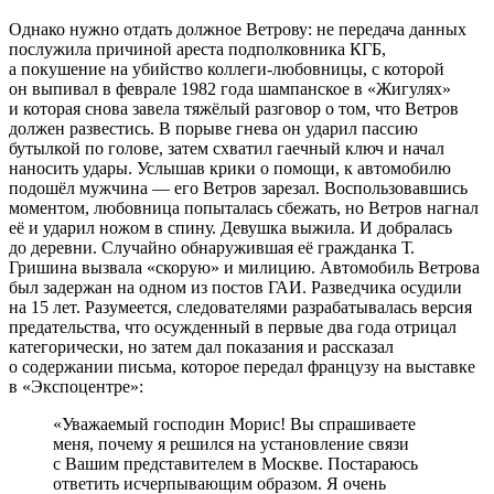
Однако нужно отдать должное Ветрову: не передача данных
послужила причиной ареста подполковника КГБ,
а покушение на убийство коллеги-любовницы, с которой
он выпивал в феврале 1982 года шампанское в «Жигулях»
и которая снова завела тяжёлый разговор о том, что Ветров
должен развестись. В порыве гнева он ударил пассию
бутылкой по голове, затем схватил гаечный ключ и начал
наносить удары. Услышав крики о помощи, к автомобилю
подошёл мужчина — его Ветров зарезал. Воспользовавшись
моментом, любовница попыталась сбежать, но Ветров нагнал
её и ударил ножом в спину. Девушка выжила. И добралась
до деревни. Случайно обнаружившая её гражданка Т.
Гришина вызвала «скорую» и милицию. Автомобиль Ветрова
был задержан на одном из постов ГАИ. Разведчика осудили
на 15 лет. Разумеется, следователями разрабатывалась версия
предательства, что осужденный в первые два года отрицал
категорически, но затем дал показания и рассказал
о содержании письма, которое передал французу на выставке
в «Экспоцентре»:
«Уважаемый господин Морис! Вы спрашиваете
меня, почему я решился на установление связи
с Вашим представителем в Москве. Постараюсь
ответить исчерпывающим образом. Я очень