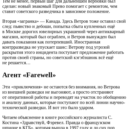
Тем не менее, первый шаг для дальнейшей вербовки был
сделан: новый знакомый Прево помогает с ремонтом, чем
ставит советского разведчика в зависимое положение.
Вторая «загранка» — Канада. Здесь Ветров тоже оставил свой
след: пьянство и дебоши, попытка сбыта купленных ещё
в Москве дорогих ювелирных украшений через антикварный
магазин, который был ограблен, и Ветров вынужден был
давать показания как потерпевший. Иностранная
контрразведка не упускает шанс: Ветрову под угрозой
раскрытия этого инцидента поступает предложение работать
против своей страны, но советский кэгэбэшник всё ещё
не решается…
Агент «Farewell»
Эти «приключения» не остаются без внимания, но Ветрова
из внешней разведки не выгоняют, а просто отстраняют
от оперативной работы и переводят на участок по обобщению
и анализу данных, которые поступают по всей линии научно-
технической разведки. И вот это было ударом.
Читаем объяснение в книге российского журналиста С.
Костина «Здравствуй, Фэревел. Правда о французском
шпионе в КГБ», которая вышла в 1997 году и до сих пор