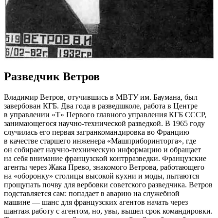
Разведчик Ветров
Владимир Ветров, отучившись в МВТУ им. Баумана, был
завербован КГБ. Два года в разведшколе, работа в Центре
в управлении «Т» Первого главного управления КГБ СССР,
занимающегося научно-технической разведкой. В 1965 году
случилась его первая загранкомандировка во Францию
в качестве старшего инженера «Машприборинторга», где
он собирает научно-техническую информацию и обращает
на себя внимание французской контрразведки. Французские
агенты через Жака Прево, знакомого Ветрова, работающего
на «оборонку» столицы высокой кухни и моды, пытаются
прощупать почву для вербовки советского разведчика. Ветров
подставляется сам: попадает в аварию на служебной
машине — шанс для французских агентов начать через
шантаж работу с агентом, но, увы, вышел срок командировки.