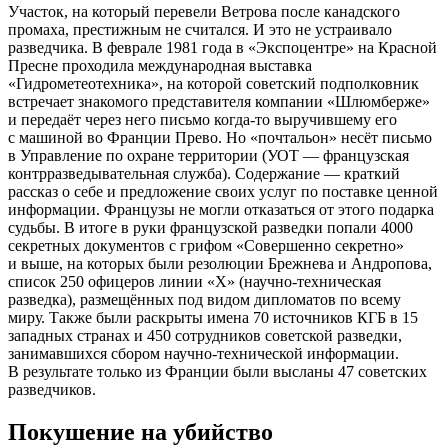
Участок, на который перевели Ветрова после канадского
промаха, престижным не считался. И это не устраивало
разведчика. В феврале 1981 года в «Экспоцентре» на Красной
Пресне проходила международная выставка
«Гидрометеотехника», на которой советский подполковник
встречает знакомого представителя компании «Шлюмберже»
и передаёт через него письмо когда-то выручившему его
с машиной во Франции Прево. Но «почтальон» несёт письмо
в Управление по охране территории (УОТ — французская
контрразведывательная служба). Содержание — краткий
рассказ о себе и предложение своих услуг по поставке ценной
информации. Французы не могли отказаться от этого подарка
судьбы. В итоге в руки французской разведки попали 4000
секретных документов с грифом «Совершенно секретно»
и выше, на которых были резолюции Брежнева и Андропова,
список 250 офицеров линии «Х» (научно-техническая
разведка), размещённых под видом дипломатов по всему
миру. Также были раскрыты имена 70 источников КГБ в 15
западных странах и 450 сотрудников советской разведки,
занимавшихся сбором научно-технической информации.
В результате только из Франции были высланы 47 советских
разведчиков.
Покушение на убийство