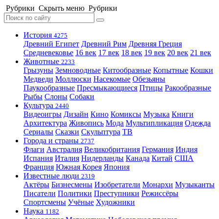
Рубрики
Скрыть меню
Рубрики
История
4275
Древний Египет
Древний Рим
Древняя Греция
Средневековье
16 век
17 век
18 век
19 век
20 век
21 век
Животные
2233
Грызуны
Земноводные
Китообразные
Копытные
Кошки
Медведи
Моллюски
Насекомые
Обезьяны
Паукообразные
Пресмыкающиеся
Птицы
Ракообразные
Рыбы
Слоны
Собаки
Культура
2440
Видеоигры
Дизайн
Кино
Комиксы
Музыка
Книги
Архитектура
Живопись
Мода
Мультипликация
Одежда
Сериалы
Сказки
Скульптура
ТВ
Города и страны
2737
Флаги
Австралия
Великобритания
Германия
Индия
Испания
Италия
Нидерланды
Канада
Китай
США
Франция
Южная Корея
Япония
Известные люди
2319
Актёры
Бизнесмены
Изобретатели
Монархи
Музыканты
Писатели
Политики
Преступники
Режиссёры
Спортсмены
Учёные
Художники
Наука
1182