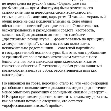
не переведена на русский язык: «Однако уже там
(во Франции — прим. Фактрума) были отмечены его
самомнение, явная переоценка своих возможностей,
стремление к обогащению, карьеризм. И такой… моральный
облик вовсе не был исключительным на фоне общей
обстановки в советской разведке тех лет. Стяжательство,
бесконтрольность в расходовании средств, кастовость,
ханжество. Дело доходило до того, что наиболее
„престижные“ резидентуры… формировались по принципу
„телефонного права“, когда в их состав включались
исключительно родственники… советской партийной
и государственной номенклатуры. Для этих лиц пребывание
за границей стало не только источником материального
благополучия, но и символом принадлежности к элите
советского общества. Естественно, любая угроза лишиться
возможности выезда за рубеж рассматривалась ими как
катастрофа».
Но вишенкой на торте, вероятно, стало то, что «его очередной
раз обошли с повышением в должности, отдав предпочтение
менее опытному работнику с солидными связями „наверху“».
И Ветров принимает решение отомстить начальству, доказать,
как он заявил потом на следствии, что остаётся
«профессионалом высокой пробы».