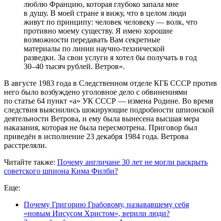
люблю Францию, которая глубоко запала мне
в душу. В моей стране я вижу, что в целом люди
живут по принципу: человек человеку — волк, что
противно моему существу. Я имею хорошие
возможности передавать Вам секретные
материалы по линии научно-технической
разведки. За свои услуги я хотел бы получать в год
30–40 тысяч рублей. Ветров».
В августе 1983 года в Следственном отделе КГБ СССР против
него было возбуждено уголовное дело с обвинениями
по статье 64 пункт «а» УК СССР — измена Родине. Во время
следствия выяснились шокирующие подробности шпионской
деятельности Ветрова, и ему была вынесена высшая мера
наказания, которая не была пересмотрена. Приговор был
приведён в исполнение 23 декабря 1984 года. Ветрова
расстреляли.
Читайте также:
Почему англичане 30 лет не могли раскрыть
советского шпиона Кима Филби?
Еще:
Почему Григорию Грабовому, называвшему себя
«новым Иисусом Христом», верили люди?