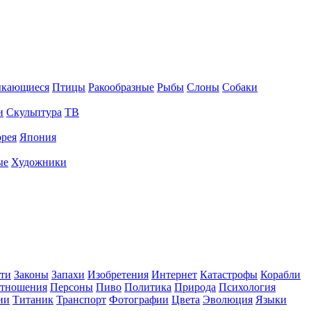
ыкающиеся
Птицы
Ракообразные
Рыбы
Слоны
Собаки
и
Скульптура
ТВ
рея
Япония
ые
Художники
ти
Законы
Запахи
Изобретения
Интернет
Катастрофы
Корабли
тношения
Персоны
Пиво
Политика
Природа
Психология
ии
Титаник
Транспорт
Фотографии
Цвета
Эволюция
Языки