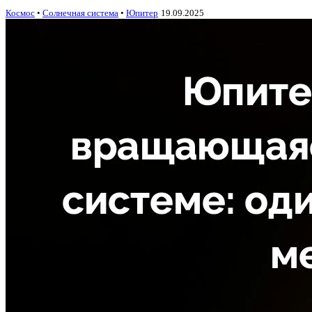
Космос
•
Солнечная система
•
Юпитер
19.09.2025