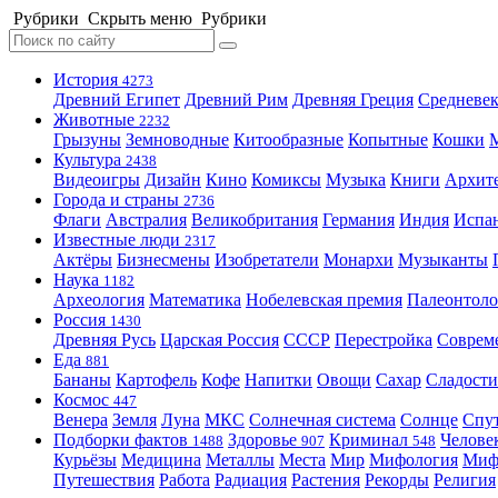
Рубрики
Скрыть меню
Рубрики
История
4273
Древний Египет
Древний Рим
Древняя Греция
Средневек
Животные
2232
Грызуны
Земноводные
Китообразные
Копытные
Кошки
Культура
2438
Видеоигры
Дизайн
Кино
Комиксы
Музыка
Книги
Архит
Города и страны
2736
Флаги
Австралия
Великобритания
Германия
Индия
Испа
Известные люди
2317
Актёры
Бизнесмены
Изобретатели
Монархи
Музыканты
Наука
1182
Археология
Математика
Нобелевская премия
Палеонтоло
Россия
1430
Древняя Русь
Царская Россия
СССР
Перестройка
Соврем
Еда
881
Бананы
Картофель
Кофе
Напитки
Овощи
Сахар
Сладости
Космос
447
Венера
Земля
Луна
МКС
Солнечная система
Солнце
Спу
Подборки фактов
Здоровье
Криминал
Челове
1488
907
548
Курьёзы
Медицина
Металлы
Места
Мир
Мифология
Ми
Путешествия
Работа
Радиация
Растения
Рекорды
Религия