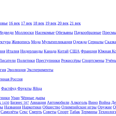
овье
16 век
17 век
18 век
19 век
20 век
21 век
Медведи
Моллюски
Насекомые
Обезьяны
Паукообразные
Пресм
ектура
Живопись
Мода
Мультипликация
Одежда
Сериалы
Сказк
ния
Италия
Нидерланды
Канада
Китай
США
Франция
Южная Ко
Писатели
Политики
Преступники
Режиссёры
Спортсмены
Учён
гия
Эволюция
Эксперименты
енная Россия
Фастфуд
Фрукты
Яйца
тники
Уран
Чёрные дыры
к
Бизнес
Авиация
Автомобили
Алкоголь
Вино
Война
Де
1430
597
фы
Названия
Наркотики
Общество
Олимпийские игры
Оружие
О
Самолёты
Секс
Смерть
Советы
Спорт
Табак
Термины
Технолог