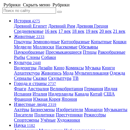
Рубрики
Скрыть меню
Рубрики
История
4275
Древний Египет
Древний Рим
Древняя Греция
Средневековье
16 век
17 век
18 век
19 век
20 век
21 век
Животные
2233
Грызуны
Земноводные
Китообразные
Копытные
Кошки
Медведи
Моллюски
Насекомые
Обезьяны
Паукообразные
Пресмыкающиеся
Птицы
Ракообразные
Рыбы
Слоны
Собаки
Культура
2440
Видеоигры
Дизайн
Кино
Комиксы
Музыка
Книги
Архитектура
Живопись
Мода
Мультипликация
Одежда
Сериалы
Сказки
Скульптура
ТВ
Города и страны
2737
Флаги
Австралия
Великобритания
Германия
Индия
Испания
Италия
Нидерланды
Канада
Китай
США
Франция
Южная Корея
Япония
Известные люди
2319
Актёры
Бизнесмены
Изобретатели
Монархи
Музыканты
Писатели
Политики
Преступники
Режиссёры
Спортсмены
Учёные
Художники
Наука
1182