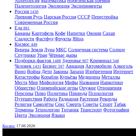
Археология
Математика
Нобелевская премия
Палеонтология
Эволюция
Эксперименты
Россия
1430
Древняя Русь
Царская Россия
СССР
Перестройка
Современная Россия
Еда
881
Бананы
Картофель
Кофе
Напитки
Овощи
Сахар
Сладости
Фастфуд
Фрукты
Яйца
Космос
449
Венера
Земля
Луна
МКС
Солнечная система
Солнце
Спутники
Уран
Чёрные дыры
Подборки фактов
Здоровье
Криминал
1488
907
548
Человек
Бизнес
Авиация
Автомобили
Алкоголь
1431
597
Вино
Война
Дети
Законы
Запахи
Изобретения
Интернет
Катастрофы
Корабли
Курьёзы
Медицина
Металлы
Места
Мир
Мифология
Мифы
Названия
Наркотики
Общество
Олимпийские игры
Оружие
Отношения
Персоны
Пиво
Политика
Природа
Психология
Путешествия
Работа
Радиация
Растения
Рекорды
Религия
Самолёты
Секс
Смерть
Советы
Спорт
Табак
Термины
Технологии
Титаник
Транспорт
Фотографии
Цвета
Эволюция
Языки
Космос
17.06.2026