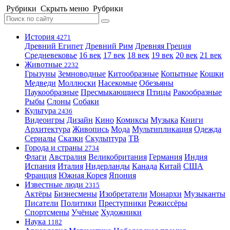
Рубрики
Скрыть меню
Рубрики
История
4271
Древний Египет
Древний Рим
Древняя Греция
Средневековье
16 век
17 век
18 век
19 век
20 век
21 век
Животные
2232
Грызуны
Земноводные
Китообразные
Копытные
Кошки
Медведи
Моллюски
Насекомые
Обезьяны
Паукообразные
Пресмыкающиеся
Птицы
Ракообразные
Рыбы
Слоны
Собаки
Культура
2436
Видеоигры
Дизайн
Кино
Комиксы
Музыка
Книги
Архитектура
Живопись
Мода
Мультипликация
Одежда
Сериалы
Сказки
Скульптура
ТВ
Города и страны
2734
Флаги
Австралия
Великобритания
Германия
Индия
Испания
Италия
Нидерланды
Канада
Китай
США
Франция
Южная Корея
Япония
Известные люди
2315
Актёры
Бизнесмены
Изобретатели
Монархи
Музыканты
Писатели
Политики
Преступники
Режиссёры
Спортсмены
Учёные
Художники
Наука
1182