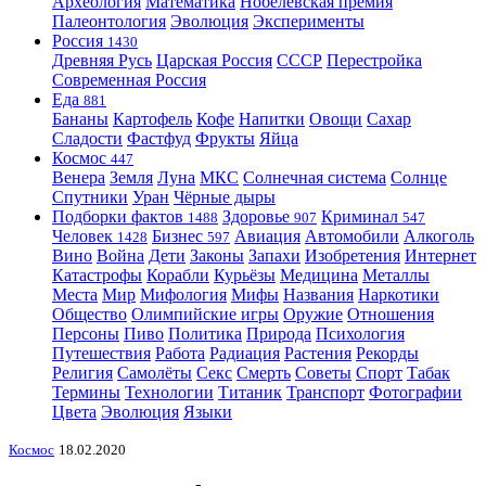
Археология
Математика
Нобелевская премия
Палеонтология
Эволюция
Эксперименты
Россия
1430
Древняя Русь
Царская Россия
СССР
Перестройка
Современная Россия
Еда
881
Бананы
Картофель
Кофе
Напитки
Овощи
Сахар
Сладости
Фастфуд
Фрукты
Яйца
Космос
447
Венера
Земля
Луна
МКС
Солнечная система
Солнце
Спутники
Уран
Чёрные дыры
Подборки фактов
Здоровье
Криминал
1488
907
547
Человек
Бизнес
Авиация
Автомобили
Алкоголь
1428
597
Вино
Война
Дети
Законы
Запахи
Изобретения
Интернет
Катастрофы
Корабли
Курьёзы
Медицина
Металлы
Места
Мир
Мифология
Мифы
Названия
Наркотики
Общество
Олимпийские игры
Оружие
Отношения
Персоны
Пиво
Политика
Природа
Психология
Путешествия
Работа
Радиация
Растения
Рекорды
Религия
Самолёты
Секс
Смерть
Советы
Спорт
Табак
Термины
Технологии
Титаник
Транспорт
Фотографии
Цвета
Эволюция
Языки
Космос
18.02.2020