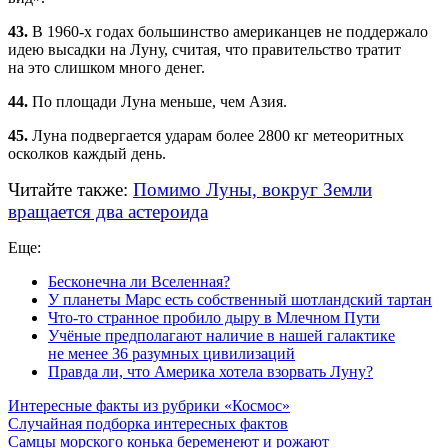
43.
В
1960-х
годах большинство американцев не поддержало
идею высадки на Луну, считая, что правительство тратит
на это слишком много денег.
44.
По площади Луна меньше, чем Азия.
45.
Луна подвергается ударам более 2800 кг метеоритных
осколков каждый день.
Читайте также:
Помимо Луны, вокруг Земли
вращается два астероида
Еще:
Бесконечна ли Вселенная?
У планеты Марс есть собственный шотландский тартан
Что-то странное пробило дыру в Млечном Пути
Учёные предполагают наличие в нашей галактике
не менее 36 разумных цивилизаций
Правда ли, что Америка хотела взорвать Луну?
Интересные факты из рубрики «Космос»
Случайная подборка интересных фактов
Самцы морского конька беременеют и рожают