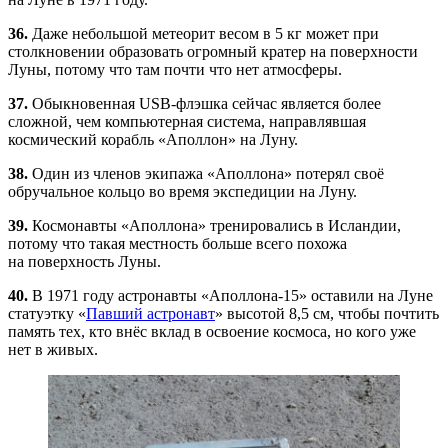
36.
Даже небольшой метеорит весом в 5 кг может при
столкновении образовать огромный кратер на поверхности
Луны, потому что там почти что нет атмосферы.
37.
Обыкновенная
USB-флэшка
сейчас является более
сложной, чем компьютерная система, направлявшая
космический корабль «Аполлон» на Луну.
38.
Один из членов экипажа «Аполлона» потерял своё
обручальное кольцо во время экспедиции на Луну.
39.
Космонавты «Аполлона» тренировались в Исландии,
потому что такая местность больше всего похожа
на поверхность Луны.
40.
В 1971 году астронавты
«Аполлона-15»
оставили на Луне
статуэтку «
Павший астронавт
» высотой 8,5 см, чтобы почтить
память тех, кто внёс вклад в освоение космоса, но кого уже
нет в живых.