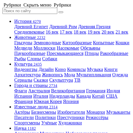
Рубрики
Скрыть меню
Рубрики
История
4270
Древний Египет
Древний Рим
Древняя Греция
Средневековье
16 век
17 век
18 век
19 век
20 век
21 век
Животные
2232
Грызуны
Земноводные
Китообразные
Копытные
Кошки
Медведи
Моллюски
Насекомые
Обезьяны
Паукообразные
Пресмыкающиеся
Птицы
Ракообразные
Рыбы
Слоны
Собаки
Культура
2435
Видеоигры
Дизайн
Кино
Комиксы
Музыка
Книги
Архитектура
Живопись
Мода
Мультипликация
Одежда
Сериалы
Сказки
Скульптура
ТВ
Города и страны
2734
Флаги
Австралия
Великобритания
Германия
Индия
Испания
Италия
Нидерланды
Канада
Китай
США
Франция
Южная Корея
Япония
Известные люди
2314
Актёры
Бизнесмены
Изобретатели
Монархи
Музыканты
Писатели
Политики
Преступники
Режиссёры
Спортсмены
Учёные
Художники
Наука
1182