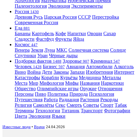
Археология
Математика
Нобелевская премия
Палеонтология
Эволюция
Эксперименты
Россия
1430
Древняя Русь
Царская Россия
СССР
Перестройка
Современная Россия
Еда
881
Бананы
Картофель
Кофе
Напитки
Овощи
Сахар
Сладости
Фастфуд
Фрукты
Яйца
Космос
447
Венера
Земля
Луна
МКС
Солнечная система
Солнце
Спутники
Уран
Чёрные дыры
Подборки фактов
Здоровье
Криминал
1488
907
547
Человек
Бизнес
Авиация
Автомобили
Алкоголь
1428
597
Вино
Война
Дети
Законы
Запахи
Изобретения
Интернет
Катастрофы
Корабли
Курьёзы
Медицина
Металлы
Места
Мир
Мифология
Мифы
Названия
Наркотики
Общество
Олимпийские игры
Оружие
Отношения
Персоны
Пиво
Политика
Природа
Психология
Путешествия
Работа
Радиация
Растения
Рекорды
Религия
Самолёты
Секс
Смерть
Советы
Спорт
Табак
Термины
Технологии
Титаник
Транспорт
Фотографии
Цвета
Эволюция
Языки
Известные люди
•
Врачи
24.04.2026